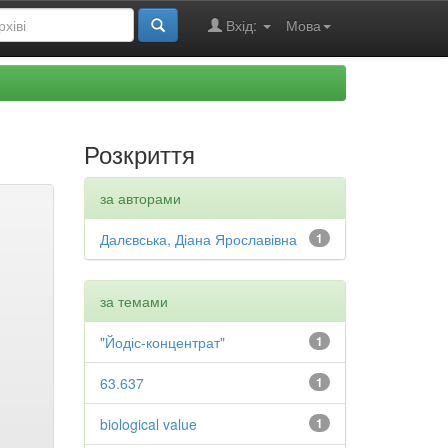
Вхід:
Мова
Розкриття
за авторами
Далєвська, Діана Ярославівна
1
за темами
"Йодіс-концентрат"
1
63.637
1
biological value
1