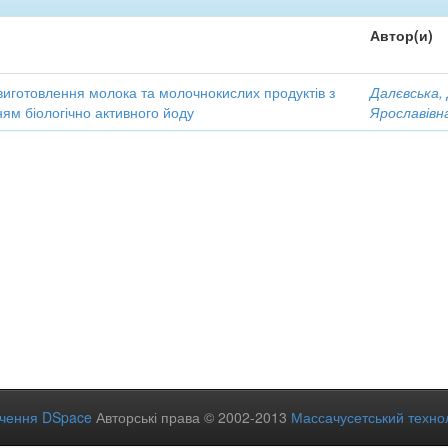
Автор(и)
виготовлення молока та молочнокислих продуктів з
Далєвська,
ям біологічно активного йоду
Ярославівн
ечення DSpace
Авторські права © 2002-2013
Массачусетський технол