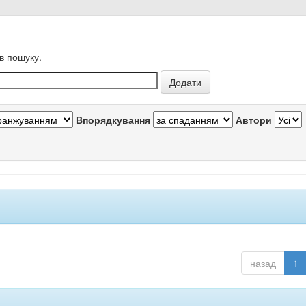
в пошуку.
Впорядкування
Автори
назад
1