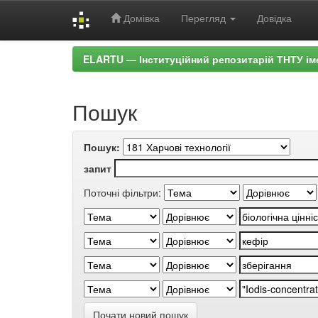
Домівка
Перегляд
Довідка
Skip
ELARTU — Інституційний репозитарій ТНТУ ім
navigation
Пошук
Пошук:
запит
Поточні фільтри:
Почати новий пошук