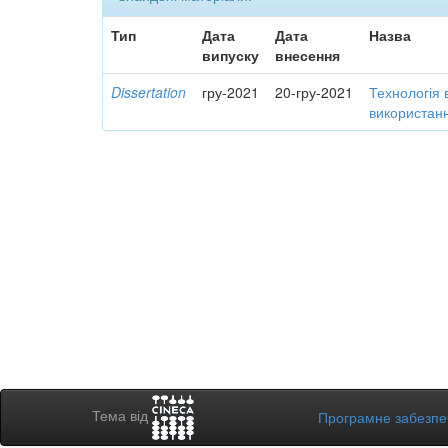
Тип
Дата
Дата
Назва
випуску
внесення
Dissertation
гру-2021
20-гру-2021
Технологія 
використанн
Тема від
Програмне забезп