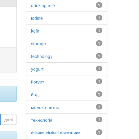
drinking milk
1
iodine
1
kefir
1
storage
1
technology
1
yogurt
1
йогурт
1
йод
1
молоко-питне
1
далі
технологія
1
фізико-хімічні показники
1