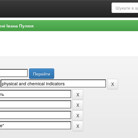
ені Івана Пулюя