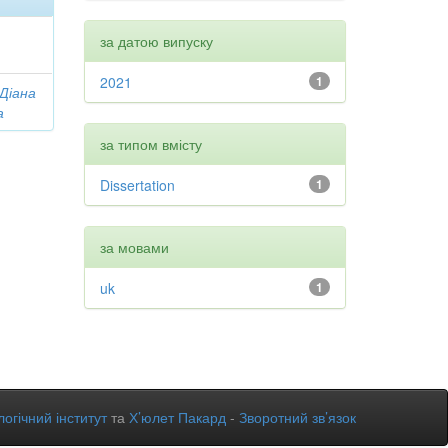
за датою випуску
2021
1
 Діана
а
за типом вмісту
Dissertation
1
за мовами
uk
1
огічний інститут
та
Х’юлет Пакард
-
Зворотний зв’язок