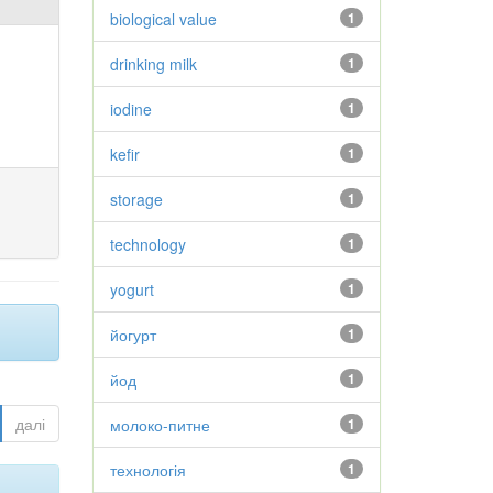
biological value
1
drinking milk
1
iodine
1
kefir
1
storage
1
technology
1
yogurt
1
йогурт
1
йод
1
далі
молоко-питне
1
технологія
1