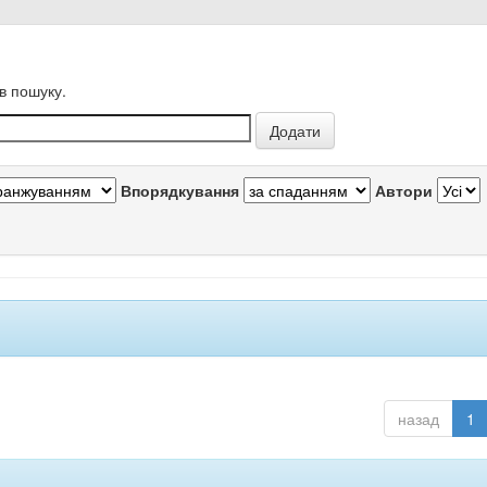
в пошуку.
Впорядкування
Автори
назад
1