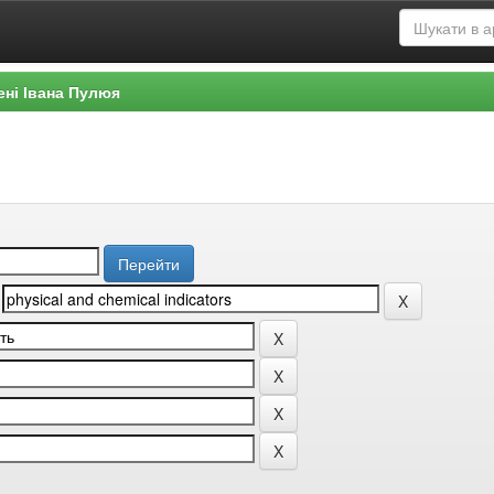
ені Івана Пулюя