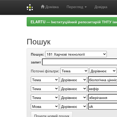
Домівка
Перегляд
Довідка
Skip
ELARTU — Інституційний репозитарій ТНТУ ім
navigation
Пошук
Пошук:
запит
Поточні фільтри:
Почати новий пошук