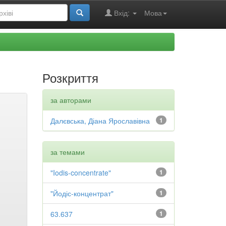
Вхід:
Мова
Розкриття
за авторами
Далєвська, Діана Ярославівна
1
за темами
"Iodis-concentrate"
1
"Йодіс-концентрат"
1
63.637
1