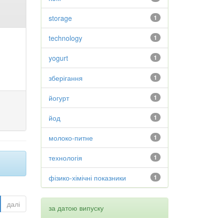
storage
1
technology
1
yogurt
1
зберігання
1
йогурт
1
йод
1
молоко-питне
1
технологія
1
фізико-хімічні показники
1
далі
за датою випуску