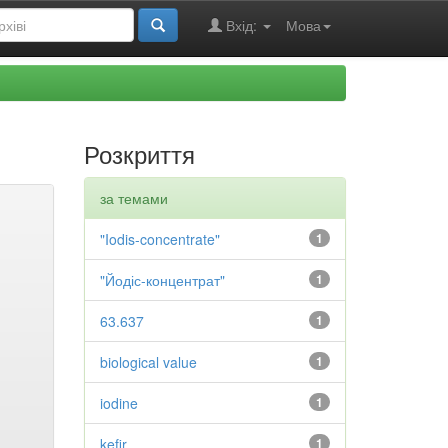
Вхід:
Мова
Розкриття
за темами
"Iodis-concentrate"
1
"Йодіс-концентрат"
1
63.637
1
biological value
1
iodine
1
kefir
1