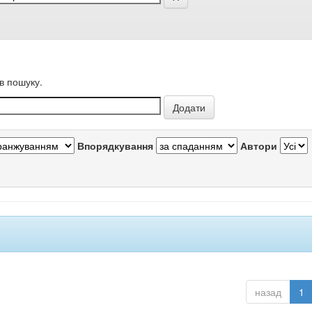
в пошуку.
Впорядкування
Автори
назад
1