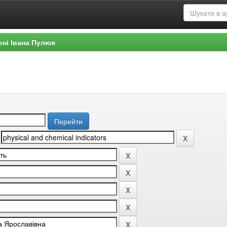
ені Івана Пулюя