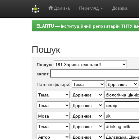
Домівка
Перегляд
Довідка
Skip
ELARTU — Інституційний репозитарій ТНТУ ім
navigation
Пошук
Пошук:
запит
Поточні фільтри: