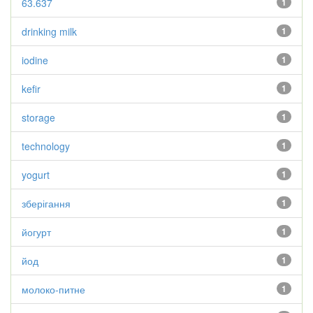
63.637
1
drinking milk
1
iodine
1
kefir
1
storage
1
technology
1
yogurt
1
зберігання
1
йогурт
1
йод
1
молоко-питне
1