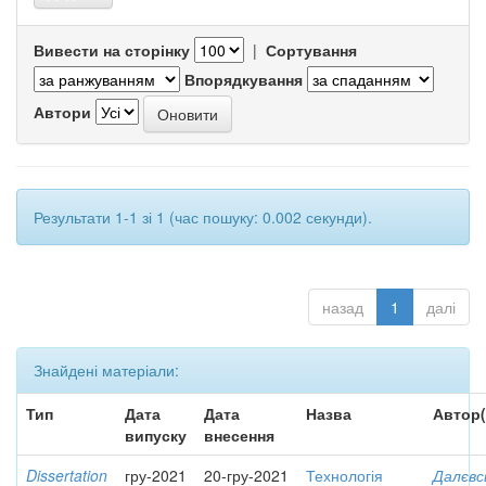
Вивести на сторінку
|
Сортування
Впорядкування
Автори
Результати 1-1 зі 1 (час пошуку: 0.002 секунди).
назад
1
далі
Знайдені матеріали:
Тип
Дата
Дата
Назва
Автор(
випуску
внесення
Dissertation
гру-2021
20-гру-2021
Технологія
Далєвс