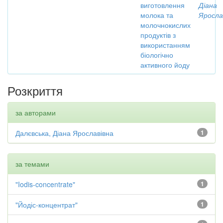
виготовлення
Діана
молока та
Яросла
молочнокислих
продуктів з
використанням
біологічно
активного йоду
Розкриття
за авторами
Далєвська, Діана Ярославівна
1
за темами
"Iodis-concentrate"
1
"Йодіс-концентрат"
1