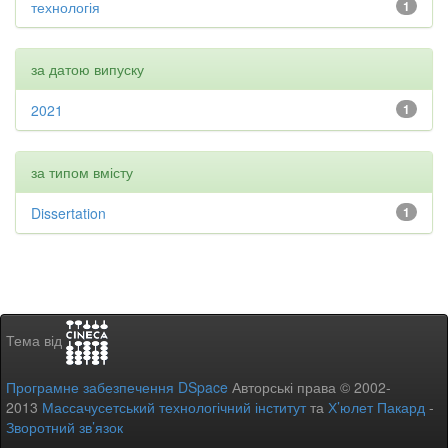
технологія
1
за датою випуску
2021
1
за типом вмісту
Dissertation
1
Тема від
Програмне забезпечення DSpace
Авторські права © 2002-
2013
Массачусетський технологічний інститут
та
Х’юлет Пакард
-
Зворотний зв’язок