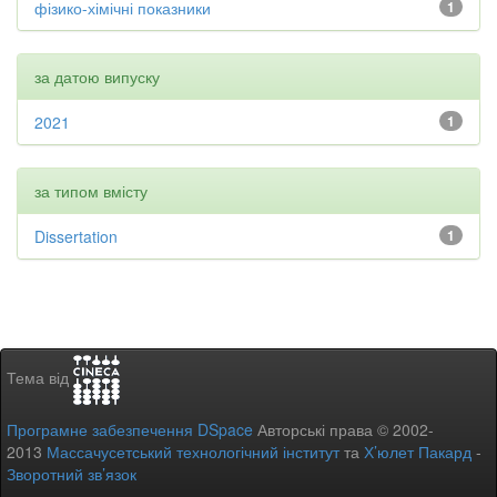
фізико-хімічні показники
1
за датою випуску
2021
1
за типом вмісту
Dissertation
1
Тема від
Програмне забезпечення DSpace
Авторські права © 2002-
2013
Массачусетський технологічний інститут
та
Х’юлет Пакард
-
Зворотний зв’язок