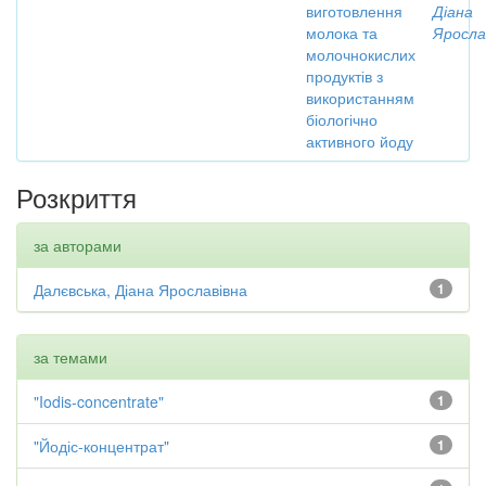
виготовлення
Діана
молока та
Яросла
молочнокислих
продуктів з
використанням
біологічно
активного йоду
Розкриття
за авторами
Далєвська, Діана Ярославівна
1
за темами
"Iodis-concentrate"
1
"Йодіс-концентрат"
1