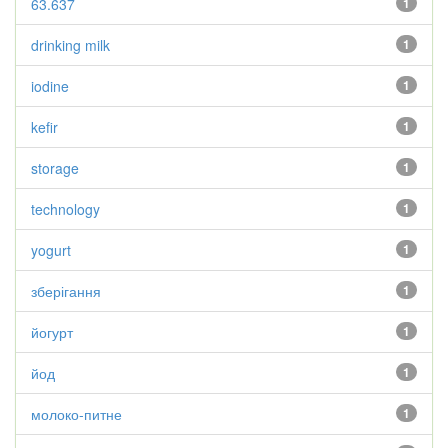
63.637
1
drinking milk
1
iodine
1
kefir
1
storage
1
technology
1
yogurt
1
зберігання
1
йогурт
1
йод
1
молоко-питне
1