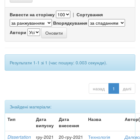
Вивести на сторінку
|
Сортування
Впорядкування
Автори
Результати 1-1 зі 1 (час пошуку: 0.003 секунди).
назад
1
далі
Знайдені матеріали:
Тип
Дата
Дата
Назва
Автор(
випуску
внесення
Dissertation
гру-2021
20-гру-2021
Технологія
Далєвс