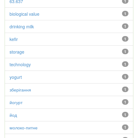
63.637
1
biological value
1
drinking milk
1
kefir
1
storage
1
technology
1
yogurt
1
зберігання
1
йогурт
1
йод
1
молоко-питне
1