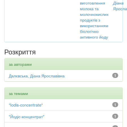
виготовлення
Діана
молока та
Яросла
молочнокислих
продуктів з
використанням
біологічно
активного йоду
Розкриття
за авторами
Далєвська, Діана Ярославівна
1
за темами
"Iodis-concentrate"
1
"Йодіс-концентрат"
1