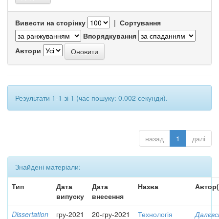
Вивести на сторінку
|
Сортування
Впорядкування
Автори
Результати 1-1 зі 1 (час пошуку: 0.002 секунди).
назад
1
далі
Знайдені матеріали:
Тип
Дата
Дата
Назва
Автор(
випуску
внесення
Dissertation
гру-2021
20-гру-2021
Технологія
Далєвс