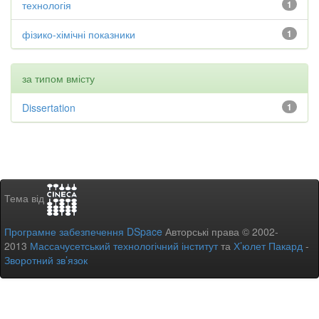
технологія
1
фізико-хімічні показники
1
за типом вмісту
Dissertation
1
Тема від
Програмне забезпечення DSpace
Авторські права © 2002-
2013
Массачусетський технологічний інститут
та
Х’юлет Пакард
-
Зворотний зв’язок