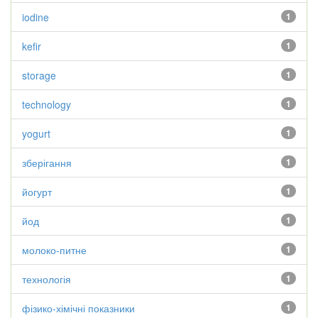
iodine
1
kefir
1
storage
1
technology
1
yogurt
1
зберігання
1
йогурт
1
йод
1
молоко-питне
1
технологія
1
фізико-хімічні показники
1