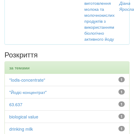
виготовлення
Діана
молока та
Яросла
молочнокислих
продуктів з
використанням
біологічно
активного йоду
Розкриття
за темами
"Iodis-concentrate"
1
"Йодіс-концентрат"
1
63.637
1
biological value
1
drinking milk
1