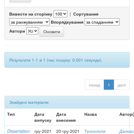
Вивести на сторінку
|
Сортування
Впорядкування
Автори
Результати 1-1 зі 1 (час пошуку: 0.001 секунди).
назад
1
далі
Знайдені матеріали:
Тип
Дата
Дата
Назва
Автор(
випуску
внесення
Dissertation
гру-2021
20-гру-2021
Технологія
Далєвс