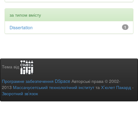
за типом вмісту
Dissertation
1
Тема від
Програмне забезпечення DSpace
Авторські права © 2002-
2013
Массачусетський технологічний інститут
та
Х’юлет Пакард
-
Зворотний зв’язок