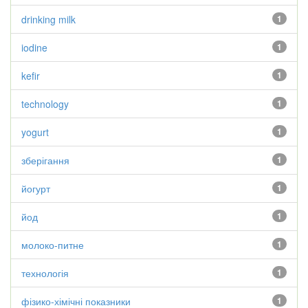
drinking milk
1
iodine
1
kefir
1
technology
1
yogurt
1
зберігання
1
йогурт
1
йод
1
молоко-питне
1
технологія
1
фізико-хімічні показники
1