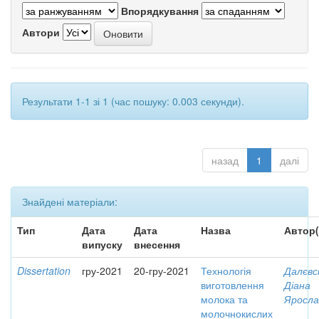
Впорядкування
Автори
Результати 1-1 зі 1 (час пошуку: 0.003 секунди).
назад
1
далі
Знайдені матеріали:
Тип
Дата
Дата
Назва
Автор(
випуску
внесення
Dissertation
гру-2021
20-гру-2021
Технологія
Далєвс
виготовлення
Діана
молока та
Яросла
молочнокислих