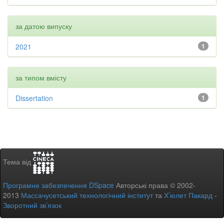
за датою випуску
2021
1
за типом вмісту
Dissertation
1
Тема від
Програмне забезпечення DSpace
Авторські права © 2002-
2013
Массачусетський технологічний інститут
та
Х’юлет Пакард
-
Зворотний зв’язок