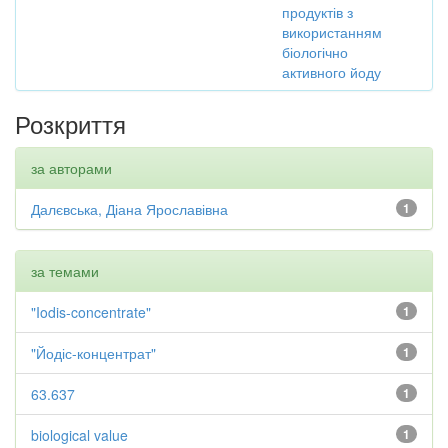
продуктів з
використанням
біологічно
активного йоду
Розкриття
за авторами
Далєвська, Діана Ярославівна
1
за темами
"Iodis-concentrate"
1
"Йодіс-концентрат"
1
63.637
1
biological value
1