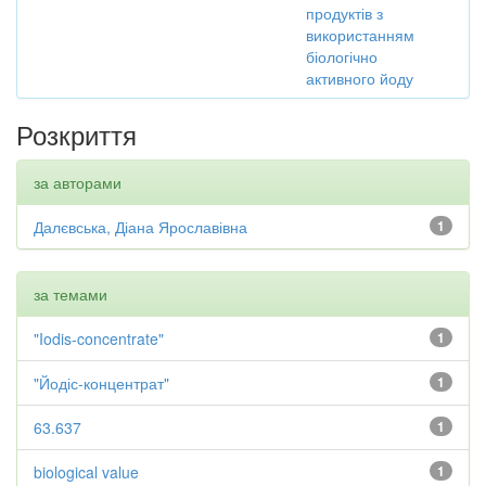
продуктів з
використанням
біологічно
активного йоду
Розкриття
за авторами
Далєвська, Діана Ярославівна
1
за темами
"Iodis-concentrate"
1
"Йодіс-концентрат"
1
63.637
1
biological value
1