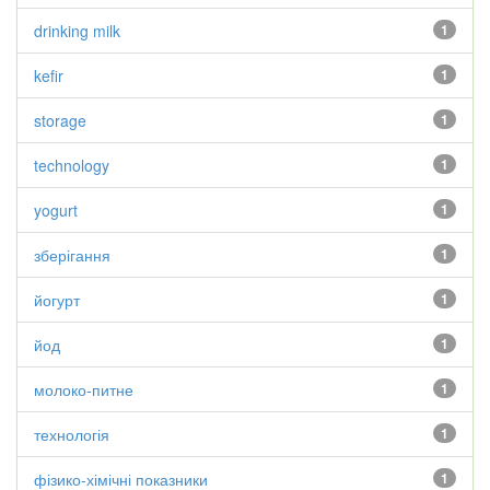
drinking milk
1
kefir
1
storage
1
technology
1
yogurt
1
зберігання
1
йогурт
1
йод
1
молоко-питне
1
технологія
1
фізико-хімічні показники
1