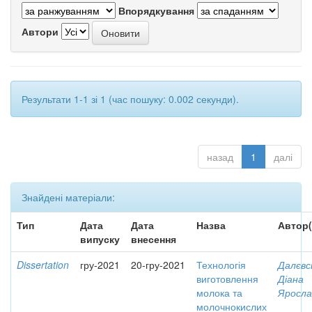
Впорядкування
Автори
Результати 1-1 зі 1 (час пошуку: 0.002 секунди).
назад
1
далі
Знайдені матеріали:
Тип
Дата
Дата
Назва
Автор(
випуску
внесення
Dissertation
гру-2021
20-гру-2021
Технологія
Далєвс
виготовлення
Діана
молока та
Яросла
молочнокислих