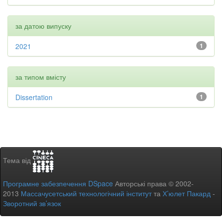
за датою випуску
2021
1
за типом вмісту
Dissertation
1
Тема від
Програмне забезпечення DSpace
Авторські права © 2002-
2013
Массачусетський технологічний інститут
та
Х’юлет Пакард
-
Зворотний зв’язок