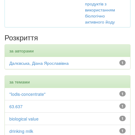
продуктів з
використанням
біологічно
активного йоду
Розкриття
за авторами
Далєвська, Діана Ярославівна
1
за темами
"Iodis-concentrate"
1
63.637
1
biological value
1
drinking milk
1