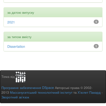
за датою випуску
2021
1
за типом вмісту
Dissertation
1
Тема від
Програмне забезпечення DSpace
Авторські права © 2002-
2013
Массачусетський технологічний інститут
та
Х’юлет Пакард
-
Зворотний зв’язок