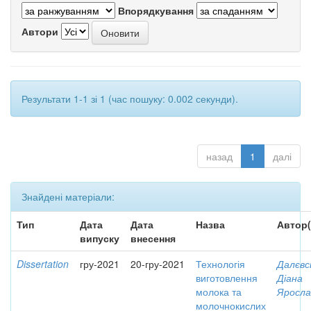
Впорядкування
Автори
Результати 1-1 зі 1 (час пошуку: 0.002 секунди).
назад
1
далі
Знайдені матеріали:
Тип
Дата
Дата
Назва
Автор(
випуску
внесення
Dissertation
гру-2021
20-гру-2021
Технологія
Далєвс
виготовлення
Діана
молока та
Яросла
молочнокислих