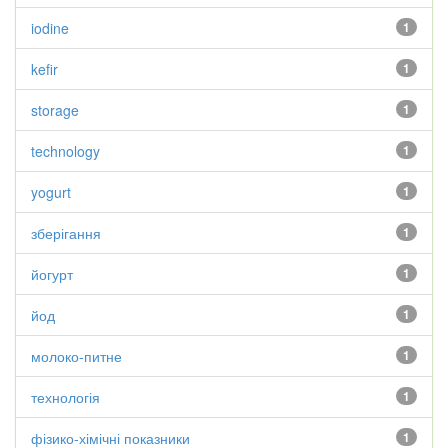
iodine
1
kefir
1
storage
1
technology
1
yogurt
1
зберігання
1
йогурт
1
йод
1
молоко-питне
1
технологія
1
фізико-хімічні показники
1