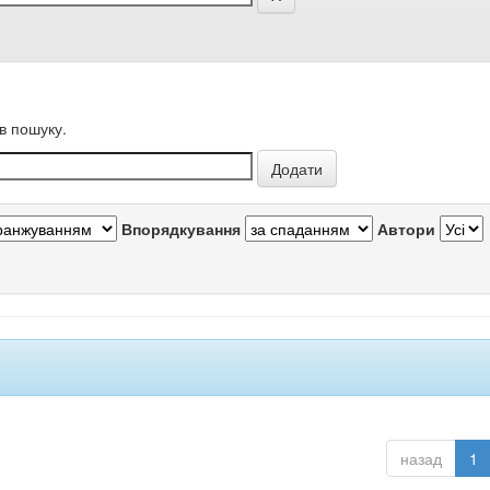
в пошуку.
Впорядкування
Автори
назад
1