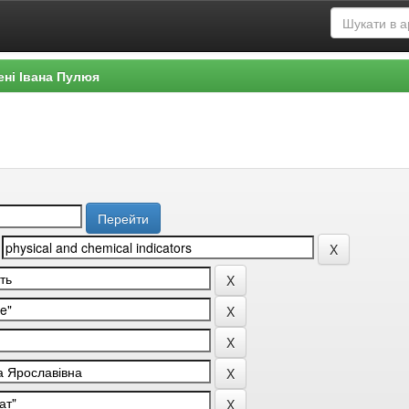
ені Івана Пулюя