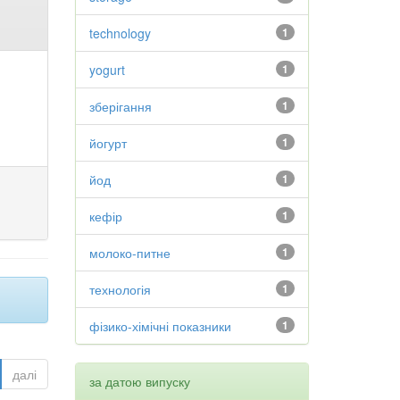
technology
1
yogurt
1
зберігання
1
йогурт
1
йод
1
кефір
1
молоко-питне
1
технологія
1
фізико-хімічні показники
1
далі
за датою випуску