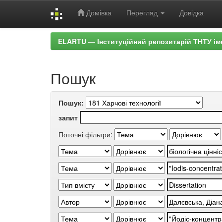
Домівка
Перегляд
Довідка
Skip
ELARTU — Інституційний репозитарій ТНТУ ім
navigation
Пошук
Пошук:
запит
Поточні фільтри: