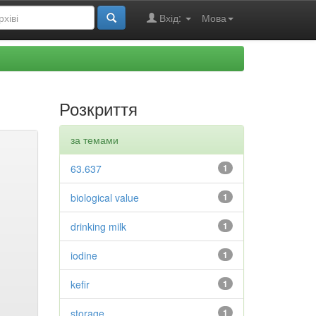
Вхід:
Мова
Розкриття
за темами
63.637
1
biological value
1
drinking milk
1
iodine
1
kefir
1
storage
1