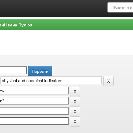
ені Івана Пулюя