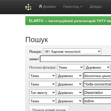
Домівка
Перегляд
Довідка
Skip
ELARTU — Інституційний репозитарій ТНТУ ім
navigation
Пошук
Пошук:
запит
Поточні фільтри:
Почати новий пошук