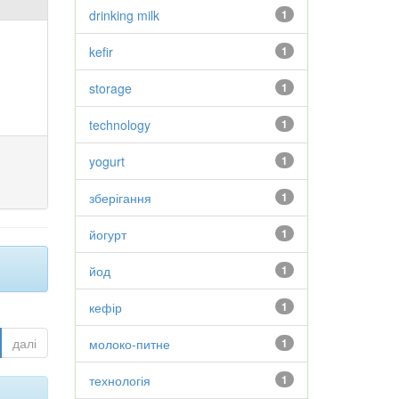
drinking milk
1
kefir
1
storage
1
technology
1
yogurt
1
зберігання
1
йогурт
1
йод
1
кефір
1
далі
молоко-питне
1
технологія
1