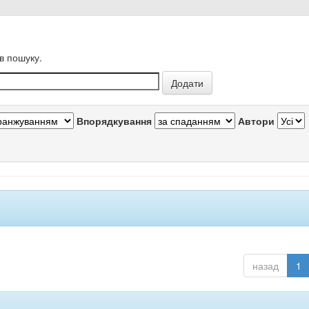
в пошуку.
Впорядкування
Автори
назад
1