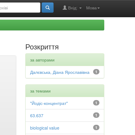
Вхід:
Мова
Розкриття
за авторами
Далєвська, Діана Ярославівна
1
за темами
"Йодіс-концентрат"
1
63.637
1
biological value
1