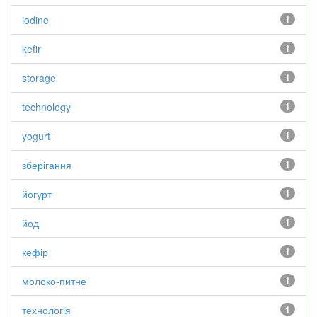
iodine
1
kefir
1
storage
1
technology
1
yogurt
1
зберігання
1
йогурт
1
йод
1
кефір
1
молоко-питне
1
технологія
1