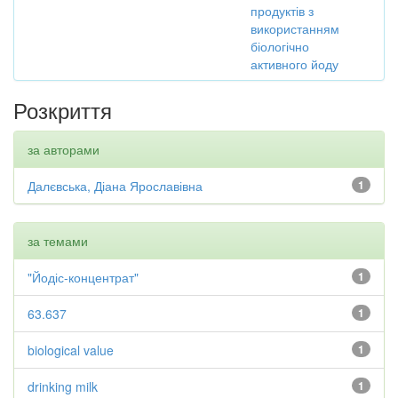
продуктів з
використанням
біологічно
активного йоду
Розкриття
за авторами
Далєвська, Діана Ярославівна
1
за темами
"Йодіс-концентрат"
1
63.637
1
biological value
1
drinking milk
1