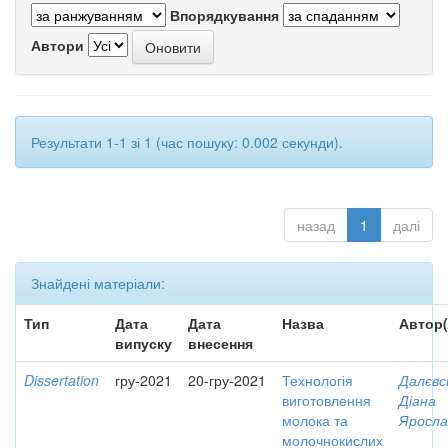
Впорядкування
Автори
Результати 1-1 зі 1 (час пошуку: 0.002 секунди).
назад
1
далі
Знайдені матеріали:
Тип
Дата
Дата
Назва
Автор(
випуску
внесення
Dissertation
гру-2021
20-гру-2021
Технологія
Далєвс
виготовлення
Діана
молока та
Яросла
молочнокислих