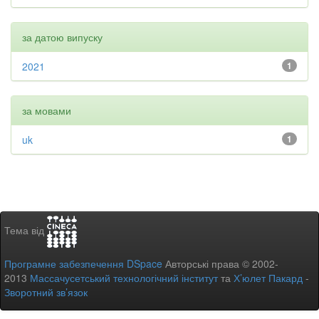
за датою випуску
2021
1
за мовами
uk
1
Тема від
Програмне забезпечення DSpace
Авторські права © 2002-
2013
Массачусетський технологічний інститут
та
Х’юлет Пакард
-
Зворотний зв’язок