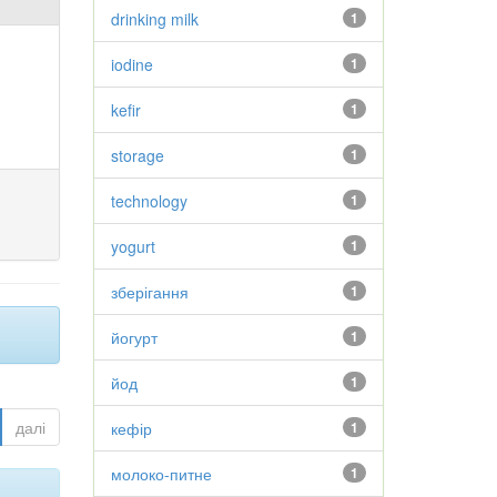
drinking milk
1
iodine
1
kefir
1
storage
1
technology
1
yogurt
1
зберігання
1
йогурт
1
йод
1
далі
кефір
1
молоко-питне
1