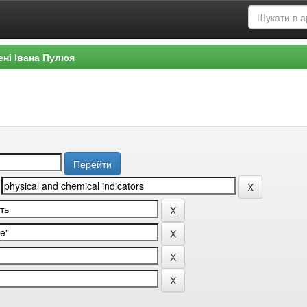
ені Івана Пулюя