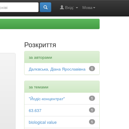
Вхід:
Мова
Розкриття
за авторами
Далєвська, Діана Ярославівна
1
за темами
"Йодіс-концентрат"
1
63.637
1
biological value
1