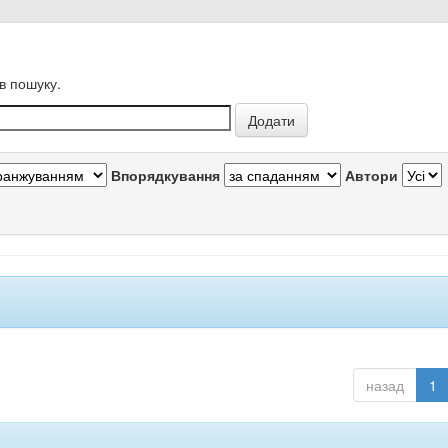
в пошуку.
Впорядкування
Автори
назад
1