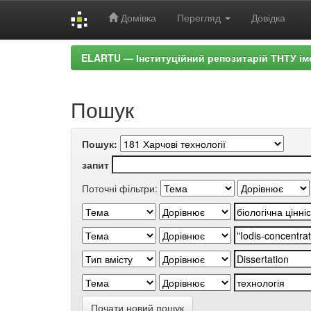
Домівка
Перегляд
Довідка
Skip
ELARTU — Інституційний репозитарій ТНТУ ім
navigation
Пошук
Пошук:
запит
Поточні фільтри:
Почати новий пошук