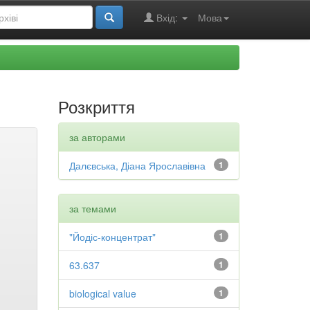
Вхід:
Мова
Розкриття
за авторами
Далєвська, Діана Ярославівна
1
за темами
"Йодіс-концентрат"
1
63.637
1
biological value
1