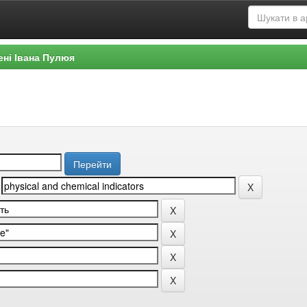
ені Івана Пулюя