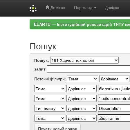
Домівка
Перегляд
Довідка
Skip
ELARTU — Інституційний репозитарій ТНТУ ім
navigation
Пошук
Пошук:
запит
Поточні фільтри:
Почати новий пошук