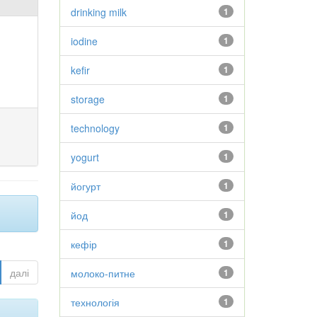
drinking milk
1
iodine
1
kefir
1
storage
1
technology
1
yogurt
1
йогурт
1
йод
1
кефір
1
далі
молоко-питне
1
технологія
1