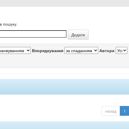
в пошуку.
Впорядкування
Автори
назад
1