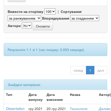
Вивести на сторінку
|
Сортування
Впорядкування
Автори
Результати 1-1 зі 1 (час пошуку: 0.003 секунди).
назад
1
далі
Знайдені матеріали:
Тип
Дата
Дата
Назва
Автор(
випуску
внесення
Dissertation
гру-2021
20-гру-2021
Технологія
Далєвс