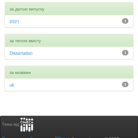
за датою випуску
2021
1
за типом вмісту
Dissertation
1
за мовами
uk
1
Тема від