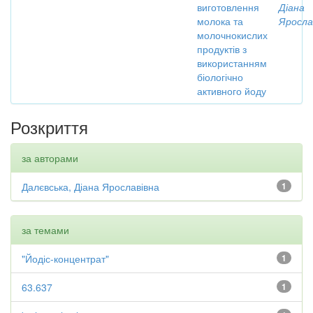
виготовлення
Діана
молока та
Яросла
молочнокислих
продуктів з
використанням
біологічно
активного йоду
Розкриття
за авторами
Далєвська, Діана Ярославівна
1
за темами
"Йодіс-концентрат"
1
63.637
1