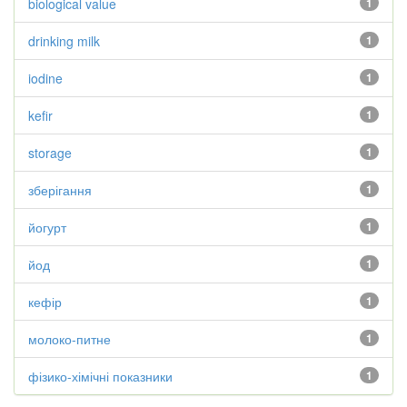
biological value
1
drinking milk
1
iodine
1
kefir
1
storage
1
зберігання
1
йогурт
1
йод
1
кефір
1
молоко-питне
1
фізико-хімічні показники
1