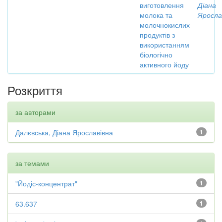
виготовлення
Діана
молока та
Яросла
молочнокислих
продуктів з
використанням
біологічно
активного йоду
Розкриття
за авторами
Далєвська, Діана Ярославівна
1
за темами
"Йодіс-концентрат"
1
63.637
1