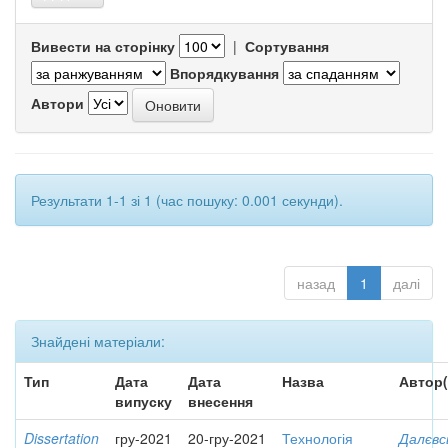
Вивести на сторінку
|
Сортування
Впорядкування
Автори
Результати 1-1 зі 1 (час пошуку: 0.001 секунди).
назад
1
далі
Знайдені матеріали:
Тип
Дата
Дата
Назва
Автор(
випуску
внесення
Dissertation
гру-2021
20-гру-2021
Технологія
Далєвс