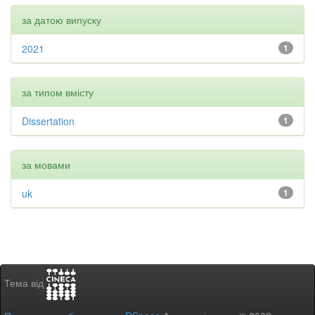
за датою випуску
2021
1
за типом вмісту
Dissertation
1
за мовами
uk
1
Тема від