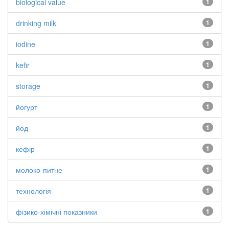
biological value
1
drinking milk
1
iodine
1
kefir
1
storage
1
йогурт
1
йод
1
кефір
1
молоко-питне
1
технологія
1
фізико-хімічні показники
1