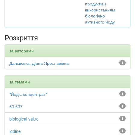
продуктів з
використанням
біологічно
активного йоду
Розкриття
за авторами
Далєвська, Діана Ярославівна
1
за темами
"Йодіс-концентрат"
1
63.637
1
biological value
1
iodine
1