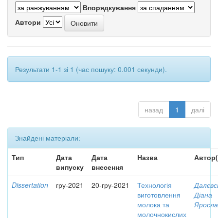
Впорядкування
Автори
Результати 1-1 зі 1 (час пошуку: 0.001 секунди).
назад
1
далі
Знайдені матеріали:
Тип
Дата
Дата
Назва
Автор(
випуску
внесення
Dissertation
гру-2021
20-гру-2021
Технологія
Далєвс
виготовлення
Діана
молока та
Яросла
молочнокислих