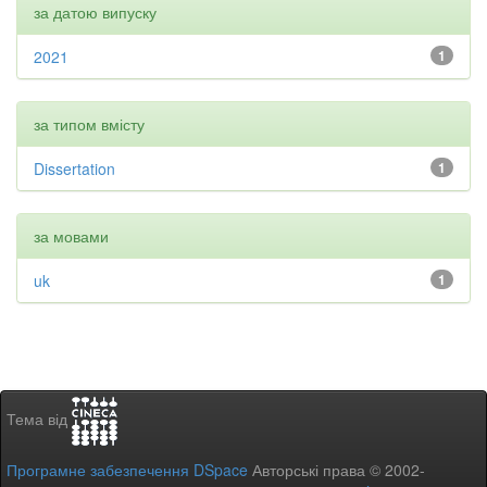
за датою випуску
2021
1
за типом вмісту
Dissertation
1
за мовами
uk
1
Тема від
Програмне забезпечення DSpace
Авторські права © 2002-