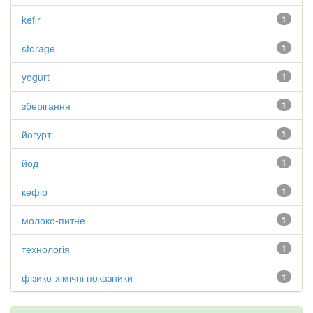
kefir
1
storage
1
yogurt
1
зберігання
1
йогурт
1
йод
1
кефір
1
молоко-питне
1
технологія
1
фізико-хімічні показники
1