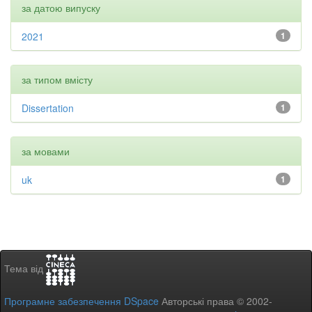
за датою випуску
2021
1
за типом вмісту
Dissertation
1
за мовами
uk
1
Тема від
Програмне забезпечення DSpace
Авторські права © 2002-