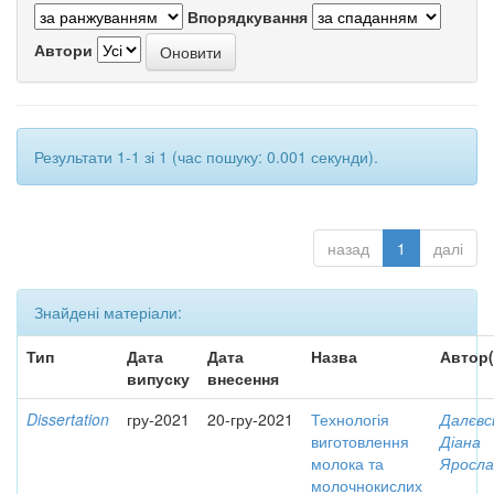
Впорядкування
Автори
Результати 1-1 зі 1 (час пошуку: 0.001 секунди).
назад
1
далі
Знайдені матеріали:
Тип
Дата
Дата
Назва
Автор(
випуску
внесення
Dissertation
гру-2021
20-гру-2021
Технологія
Далєвс
виготовлення
Діана
молока та
Яросла
молочнокислих