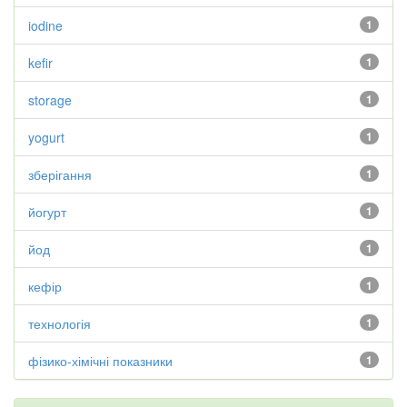
iodine
1
kefir
1
storage
1
yogurt
1
зберігання
1
йогурт
1
йод
1
кефір
1
технологія
1
фізико-хімічні показники
1