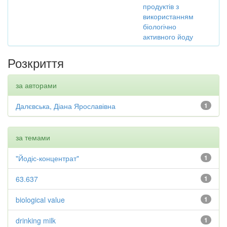
продуктів з
використанням
біологічно
активного йоду
Розкриття
за авторами
Далєвська, Діана Ярославівна
1
за темами
"Йодіс-концентрат"
1
63.637
1
biological value
1
drinking milk
1