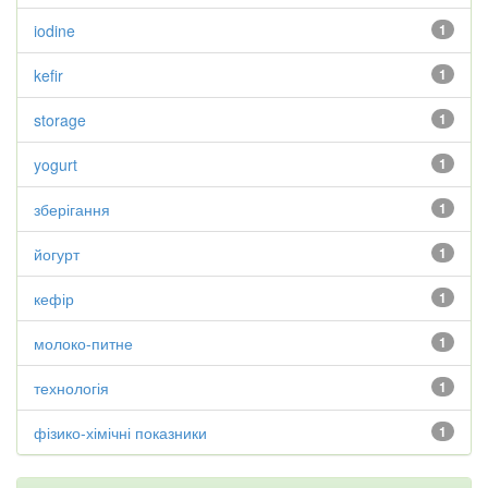
iodine
1
kefir
1
storage
1
yogurt
1
зберігання
1
йогурт
1
кефір
1
молоко-питне
1
технологія
1
фізико-хімічні показники
1