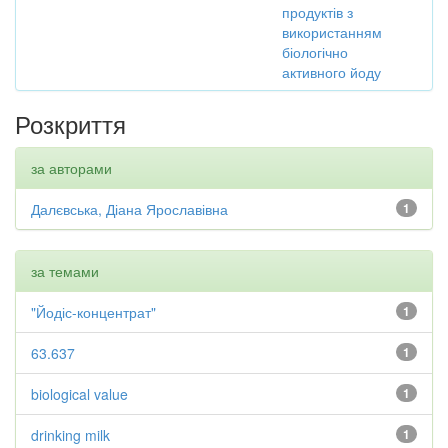
продуктів з
використанням
біологічно
активного йоду
Розкриття
за авторами
Далєвська, Діана Ярославівна
1
за темами
"Йодіс-концентрат"
1
63.637
1
biological value
1
drinking milk
1