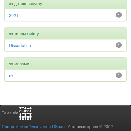
за датою випуску
2021
1
за типом вмісту
Dissertation
1
за мовами
uk
1
Тема від
Програмне забезпечення DSpace
Авторські права © 2002-