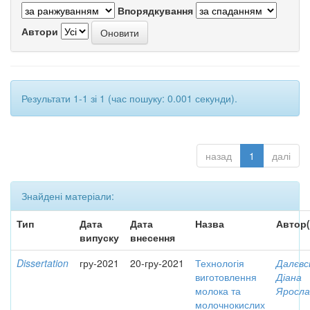
Впорядкування
Автори
Результати 1-1 зі 1 (час пошуку: 0.001 секунди).
назад
1
далі
Знайдені матеріали:
Тип
Дата
Дата
Назва
Автор(
випуску
внесення
Dissertation
гру-2021
20-гру-2021
Технологія
Далєвс
виготовлення
Діана
молока та
Яросла
молочнокислих