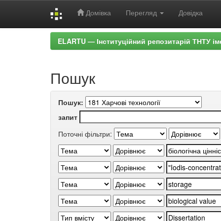
Домівка
Перегляд
Довідка
Skip
ELARTU — Інституційний репозитарій ТНТУ ім
navigation
Пошук
Пошук:
запит
Поточні фільтри: