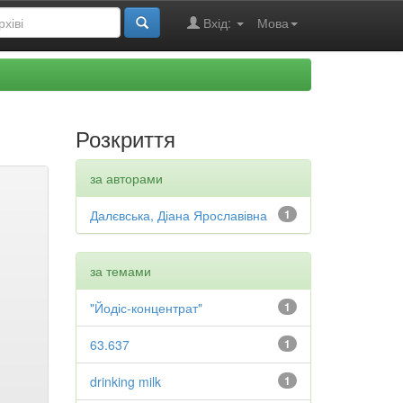
Вхід:
Мова
Розкриття
за авторами
Далєвська, Діана Ярославівна
1
за темами
"Йодіс-концентрат"
1
63.637
1
drinking milk
1