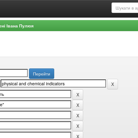
ені Івана Пулюя