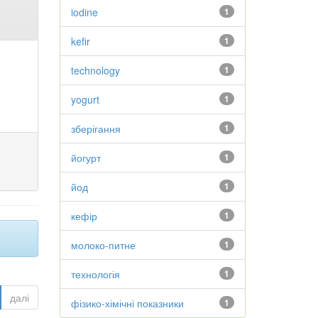
iodine
1
kefir
1
technology
1
yogurt
1
зберігання
1
йогурт
1
йод
1
кефір
1
молоко-питне
1
технологія
1
далі
фізико-хімічні показники
1