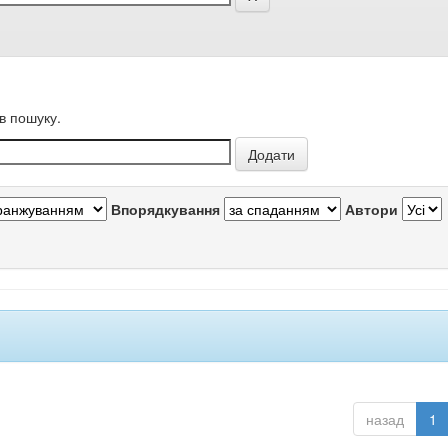
в пошуку.
Впорядкування
Автори
назад
1