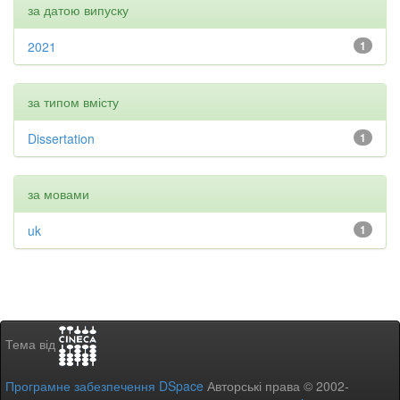
за датою випуску
2021
1
за типом вмісту
Dissertation
1
за мовами
uk
1
Тема від
Програмне забезпечення DSpace
Авторські права © 2002-