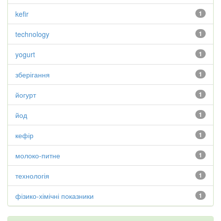
kefir
1
technology
1
yogurt
1
зберігання
1
йогурт
1
йод
1
кефір
1
молоко-питне
1
технологія
1
фізико-хімічні показники
1