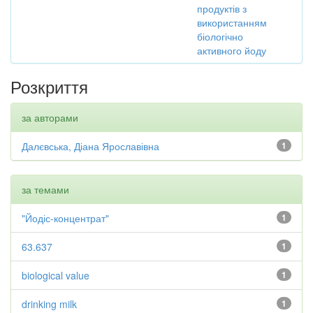
продуктів з
використанням
біологічно
активного йоду
Розкриття
за авторами
Далєвська, Діана Ярославівна
1
за темами
"Йодіс-концентрат"
1
63.637
1
biological value
1
drinking milk
1