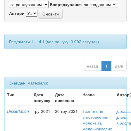
Впорядкування
Автори
Результати 1-1 зі 1 (час пошуку: 0.002 секунди).
назад
1
далі
Знайдені матеріали:
Тип
Дата
Дата
Назва
Автор(
випуску
внесення
Dissertation
гру-2021
20-гру-2021
Технологія
Далєвс
виготовлення
Діана
молока та
Яросла
молочнокислих