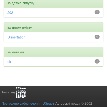
за датою випуску
2021
1
за типом вмісту
Dissertation
1
за мовами
uk
1
Тема від
Програмне забезпечення DSpace
Авторські права © 2002-