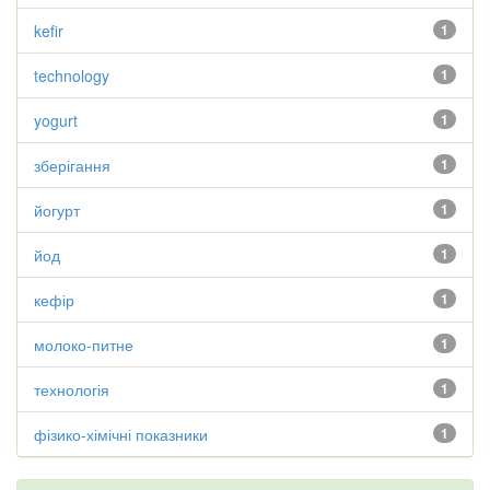
kefir
1
technology
1
yogurt
1
зберігання
1
йогурт
1
йод
1
кефір
1
молоко-питне
1
технологія
1
фізико-хімічні показники
1