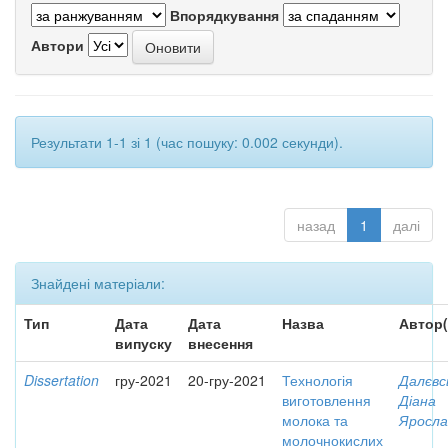
Впорядкування
Автори
Результати 1-1 зі 1 (час пошуку: 0.002 секунди).
назад
1
далі
Знайдені матеріали:
Тип
Дата
Дата
Назва
Автор(
випуску
внесення
Dissertation
гру-2021
20-гру-2021
Технологія
Далєвс
виготовлення
Діана
молока та
Яросла
молочнокислих