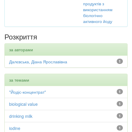
продуктів з
використанням
біологічно
активного йоду
Розкриття
за авторами
Далєвська, Діана Ярославівна
1
за темами
"Йодіс-концентрат"
1
biological value
1
drinking milk
1
iodine
1