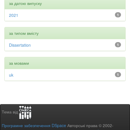
за датою випуску
2021
1
за типом вмісту
Dissertation
1
за мовами
uk
1
Тема від
Програмне забезпечення DSpace
Авторські права © 2002-