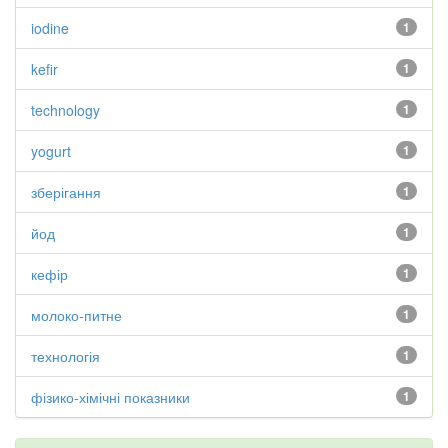
iodine
1
kefir
1
technology
1
yogurt
1
зберігання
1
йод
1
кефір
1
молоко-питне
1
технологія
1
фізико-хімічні показники
1