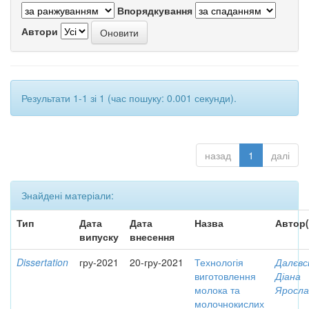
Впорядкування
Автори
Результати 1-1 зі 1 (час пошуку: 0.001 секунди).
назад
1
далі
Знайдені матеріали:
Тип
Дата
Дата
Назва
Автор(
випуску
внесення
Dissertation
гру-2021
20-гру-2021
Технологія
Далєвс
виготовлення
Діана
молока та
Яросла
молочнокислих