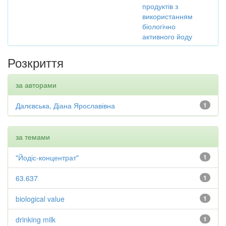
продуктів з
використанням
біологічно
активного йоду
Розкриття
за авторами
Далєвська, Діана Ярославівна
1
за темами
"Йодіс-концентрат"
1
63.637
1
biological value
1
drinking milk
1