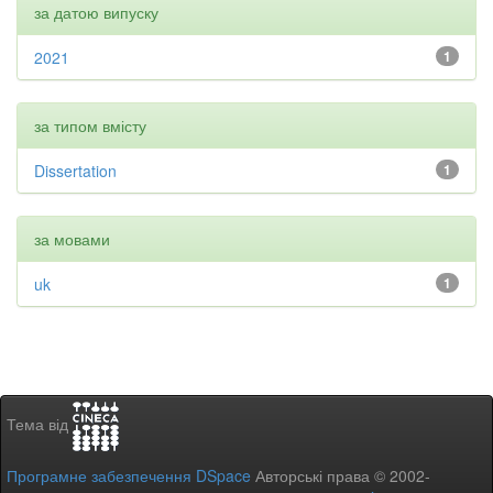
за датою випуску
2021
1
за типом вмісту
Dissertation
1
за мовами
uk
1
Тема від
Програмне забезпечення DSpace
Авторські права © 2002-