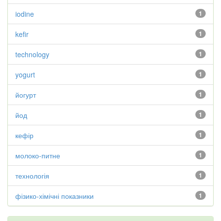
iodine
1
kefir
1
technology
1
yogurt
1
йогурт
1
йод
1
кефір
1
молоко-питне
1
технологія
1
фізико-хімічні показники
1