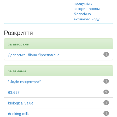
продуктів з
використанням
біологічно
активного йоду
Розкриття
за авторами
Далєвська, Діана Ярославівна
1
за темами
"Йодіс-концентрат"
1
63.637
1
biological value
1
drinking milk
1