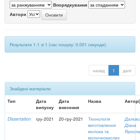
Впорядкування
Автори
Результати 1-1 зі 1 (час пошуку: 0.001 секунди).
назад
1
далі
Знайдені матеріали:
Тип
Дата
Дата
Назва
Автор(
випуску
внесення
Dissertation
гру-2021
20-гру-2021
Технологія
Далєвс
виготовлення
Діана
молока та
Яросла
молочнокислих