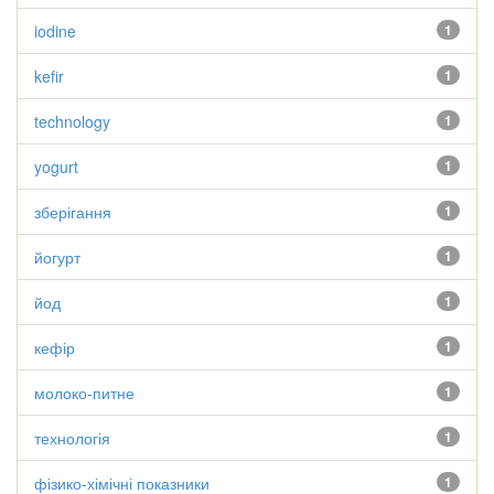
iodine
1
kefir
1
technology
1
yogurt
1
зберігання
1
йогурт
1
йод
1
кефір
1
молоко-питне
1
технологія
1
фізико-хімічні показники
1