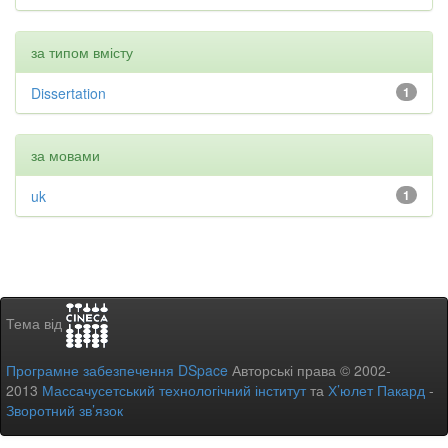
за типом вмісту
Dissertation
1
за мовами
uk
1
Тема від
Програмне забезпечення DSpace
Авторські права © 2002-
2013
Массачусетський технологічний інститут
та
Х’юлет Пакард
-
Зворотний зв’язок