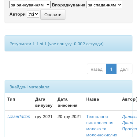
Впорядкування
Автори
Результати 1-1 зі 1 (час пошуку: 0.002 секунди).
назад
1
далі
Знайдені матеріали:
Тип
Дата
Дата
Назва
Автор(
випуску
внесення
Dissertation
гру-2021
20-гру-2021
Технологія
Далєвс
виготовлення
Діана
молока та
Яросла
молочнокислих