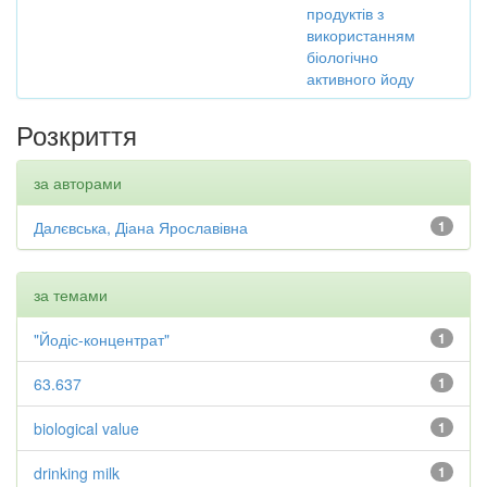
продуктів з
використанням
біологічно
активного йоду
Розкриття
за авторами
Далєвська, Діана Ярославівна
1
за темами
"Йодіс-концентрат"
1
63.637
1
biological value
1
drinking milk
1