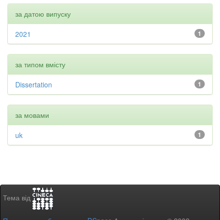
за датою випуску
2021
1
за типом вмісту
Dissertation
1
за мовами
uk
1
Тема від