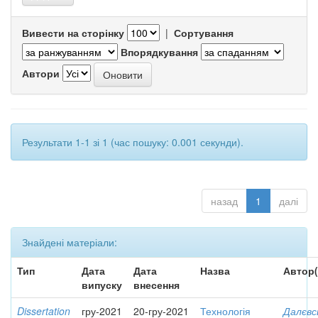
Вивести на сторінку
|
Сортування
Впорядкування
Автори
Результати 1-1 зі 1 (час пошуку: 0.001 секунди).
назад
1
далі
Знайдені матеріали:
Тип
Дата
Дата
Назва
Автор(
випуску
внесення
Dissertation
гру-2021
20-гру-2021
Технологія
Далєвс