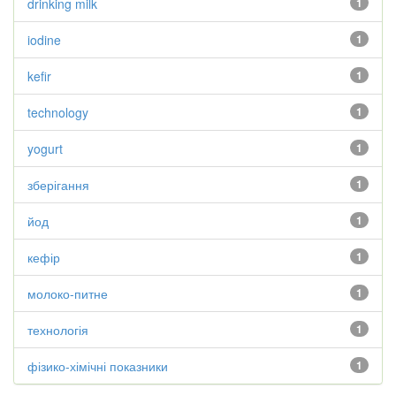
drinking milk
1
iodine
1
kefir
1
technology
1
yogurt
1
зберігання
1
йод
1
кефір
1
молоко-питне
1
технологія
1
фізико-хімічні показники
1