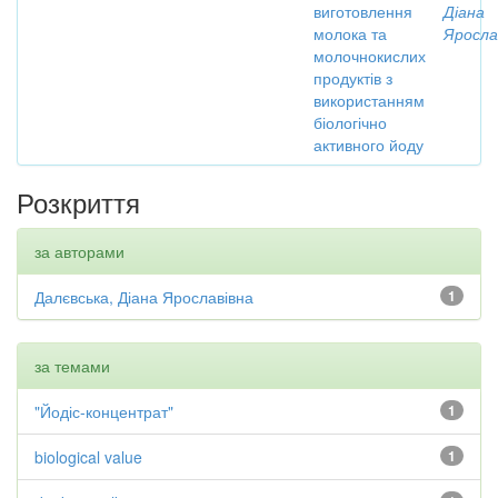
виготовлення
Діана
молока та
Яросла
молочнокислих
продуктів з
використанням
біологічно
активного йоду
Розкриття
за авторами
Далєвська, Діана Ярославівна
1
за темами
"Йодіс-концентрат"
1
biological value
1