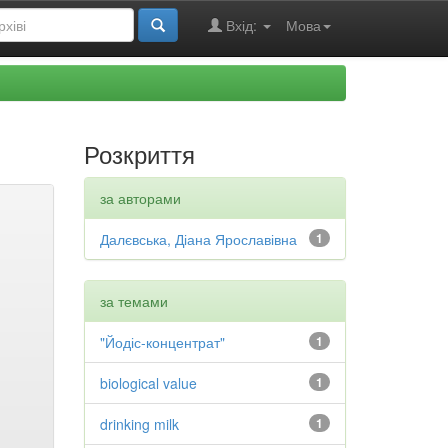
Вхід:
Мова
Розкриття
за авторами
Далєвська, Діана Ярославівна
1
за темами
"Йодіс-концентрат"
1
biological value
1
drinking milk
1