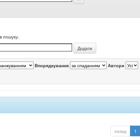
в пошуку.
Впорядкування
Автори
назад
1