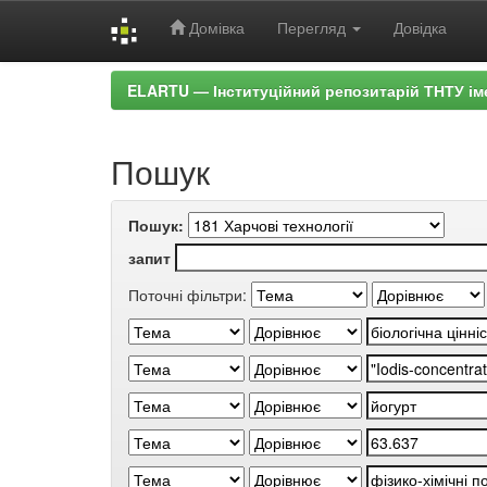
Домівка
Перегляд
Довідка
Skip
ELARTU — Інституційний репозитарій ТНТУ ім
navigation
Пошук
Пошук:
запит
Поточні фільтри: