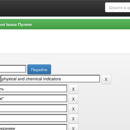
ені Івана Пулюя