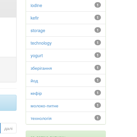
iodine
1
kefir
1
storage
1
technology
1
yogurt
1
зберігання
1
йод
1
кефір
1
молоко-питне
1
технологія
1
далі