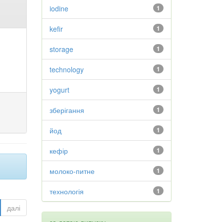
iodine
1
kefir
1
storage
1
technology
1
yogurt
1
зберігання
1
йод
1
кефір
1
молоко-питне
1
технологія
1
далі