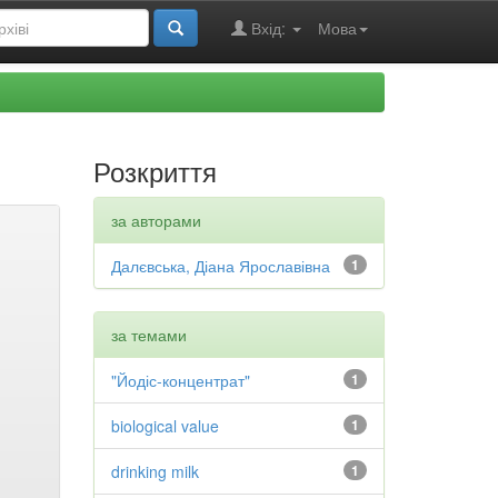
Вхід:
Мова
Розкриття
за авторами
Далєвська, Діана Ярославівна
1
за темами
"Йодіс-концентрат"
1
biological value
1
drinking milk
1