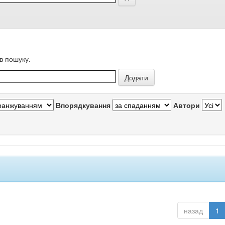
в пошуку.
Впорядкування
Автори
назад
1