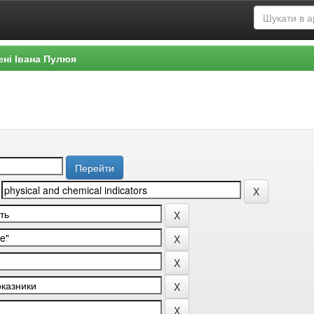
ені Івана Пулюя