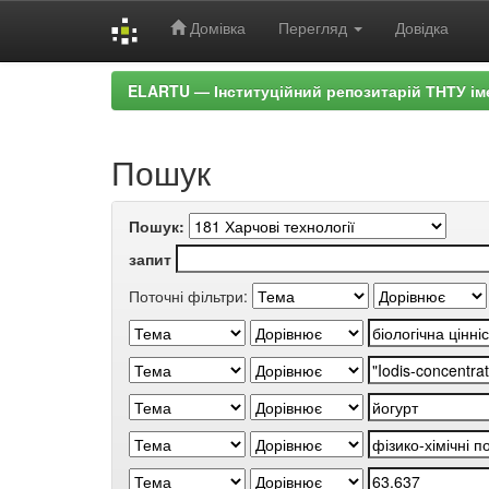
Домівка
Перегляд
Довідка
Skip
ELARTU — Інституційний репозитарій ТНТУ ім
navigation
Пошук
Пошук:
запит
Поточні фільтри: