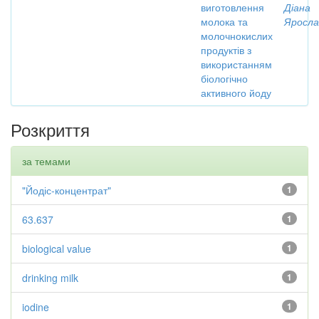
виготовлення
Діана
молока та
Яросла
молочнокислих
продуктів з
використанням
біологічно
активного йоду
Розкриття
за темами
"Йодіс-концентрат"
1
63.637
1
biological value
1
drinking milk
1
iodine
1