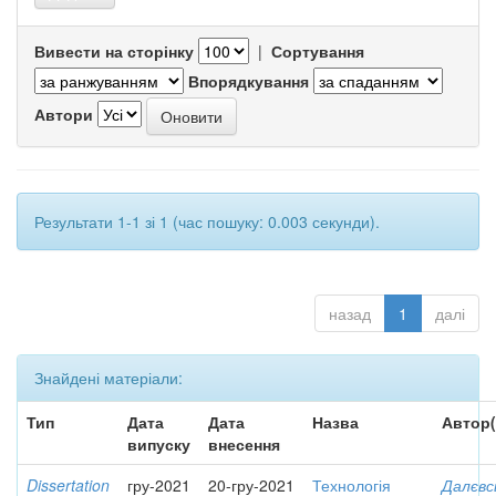
Вивести на сторінку
|
Сортування
Впорядкування
Автори
Результати 1-1 зі 1 (час пошуку: 0.003 секунди).
назад
1
далі
Знайдені матеріали:
Тип
Дата
Дата
Назва
Автор(
випуску
внесення
Dissertation
гру-2021
20-гру-2021
Технологія
Далєвс