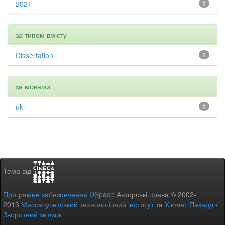
2021
1
за типом вмісту
Dissertation
1
за мовами
uk
1
Тема від
Програмне забезпечення DSpace
Авторські права © 2002-
2013
Массачусетський технологічний інститут
та
Х’юлет Пакард
-
Зворотний зв’язок