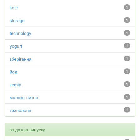
kefir
1
storage
1
technology
1
yogurt
1
зберігання
1
йод
1
кефір
1
молоко-питне
1
технологія
1
за датою випуску