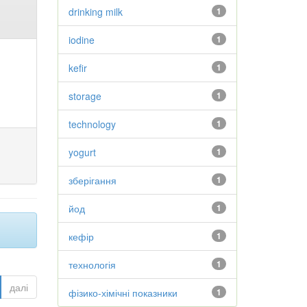
drinking milk
1
iodine
1
kefir
1
storage
1
technology
1
yogurt
1
зберігання
1
йод
1
кефір
1
технологія
1
далі
фізико-хімічні показники
1