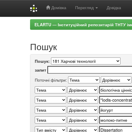
Домівка
Перегляд
Довідка
Skip
ELARTU — Інституційний репозитарій ТНТУ ім
navigation
Пошук
Пошук:
запит
Поточні фільтри: