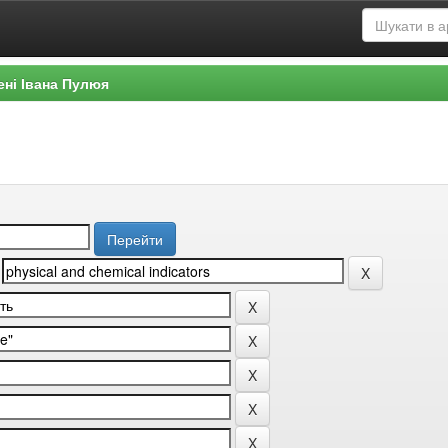
ені Івана Пулюя