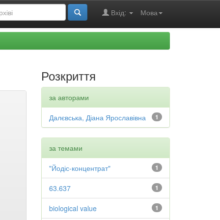
Вхід:
Мова
Розкриття
за авторами
Далєвська, Діана Ярославівна
1
за темами
"Йодіс-концентрат"
1
63.637
1
biological value
1