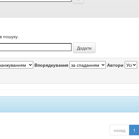
в пошуку.
Впорядкування
Автори
назад
1