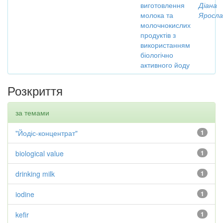
виготовлення
Діана
молока та
Яросла
молочнокислих
продуктів з
використанням
біологічно
активного йоду
Розкриття
за темами
"Йодіс-концентрат"
1
biological value
1
drinking milk
1
iodine
1
kefir
1