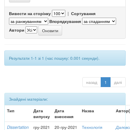
Вивести на сторінку
|
Сортування
Впорядкування
Автори
Результати 1-1 зі 1 (час пошуку: 0.001 секунди).
назад
1
далі
Знайдені матеріали:
Тип
Дата
Дата
Назва
Автор(
випуску
внесення
Dissertation
гру-2021
20-гру-2021
Технологія
Далєвс