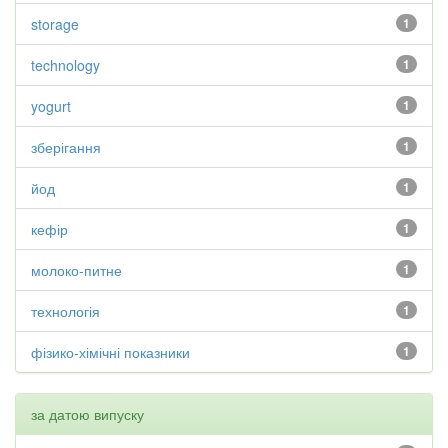
storage
1
technology
1
yogurt
1
зберігання
1
йод
1
кефір
1
молоко-питне
1
технологія
1
фізико-хімічні показники
1
за датою випуску