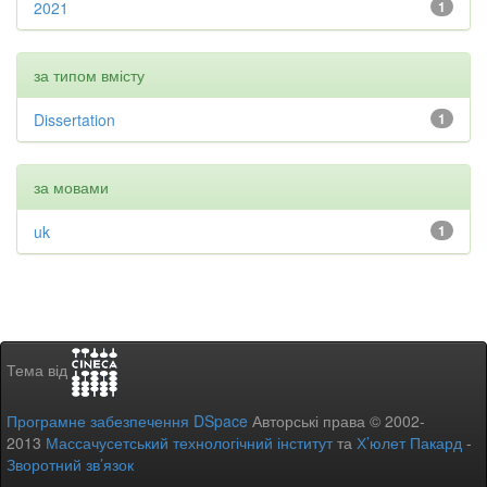
2021
1
за типом вмісту
Dissertation
1
за мовами
uk
1
Тема від
Програмне забезпечення DSpace
Авторські права © 2002-
2013
Массачусетський технологічний інститут
та
Х’юлет Пакард
-
Зворотний зв’язок