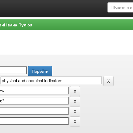
ені Івана Пулюя