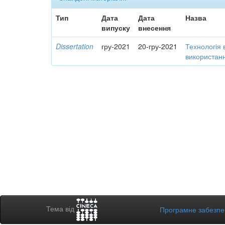
Тип
Дата
Дата
Назва
випуску
внесення
Dissertation
гру-2021
20-гру-2021
Технологія 
використанн
Тема від
Програмне забезп