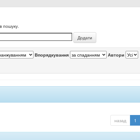
в пошуку.
Впорядкування
Автори
назад
1