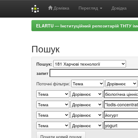
Домівка
Перегляд
Довідка
Skip
ELARTU — Інституційний репозитарій ТНТУ ім
navigation
Пошук
Пошук:
запит
Поточні фільтри:
Почати новий пошук