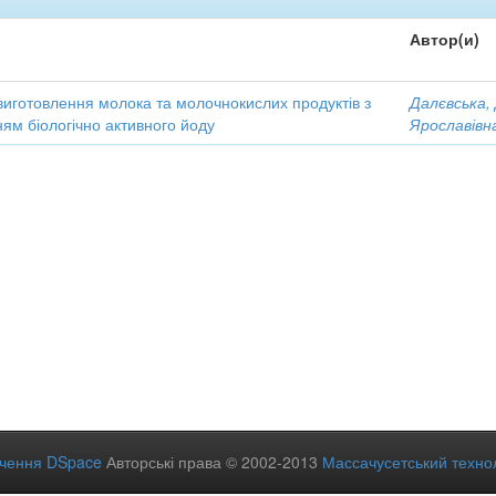
Автор(и)
виготовлення молока та молочнокислих продуктів з
Далєвська,
ям біологічно активного йоду
Ярославівн
ечення DSpace
Авторські права © 2002-2013
Массачусетський технол