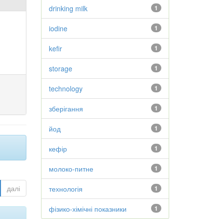
drinking milk
1
iodine
1
kefir
1
storage
1
technology
1
зберігання
1
йод
1
кефір
1
молоко-питне
1
далі
технологія
1
фізико-хімічні показники
1