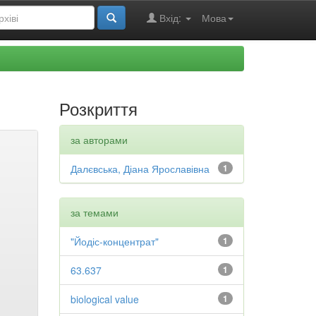
Вхід:
Мова
Розкриття
за авторами
Далєвська, Діана Ярославівна
1
за темами
"Йодіс-концентрат"
1
63.637
1
biological value
1