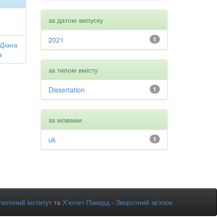
за датою випуску
2021
1
 Діана
а
за типом вмісту
Dissertation
1
за мовами
uk
1
огічний інститут
та
Х’юлет Пакард
-
Зворотний зв’язок