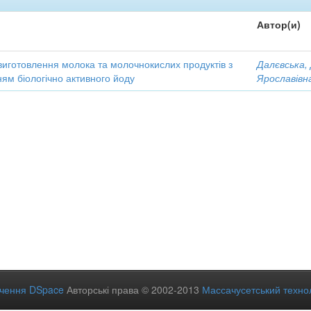
Автор(и)
виготовлення молока та молочнокислих продуктів з
Далєвська,
ям біологічно активного йоду
Ярославівн
ечення DSpace
Авторські права © 2002-2013
Массачусетський технол