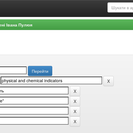
ені Івана Пулюя