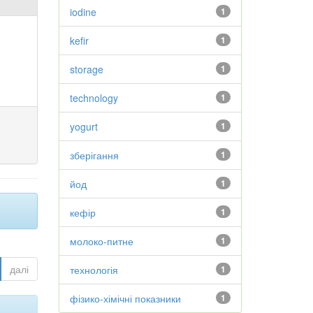
iodine
1
kefir
1
storage
1
technology
1
yogurt
1
зберігання
1
йод
1
кефір
1
молоко-питне
1
далі
технологія
1
фізико-хімічні показники
1