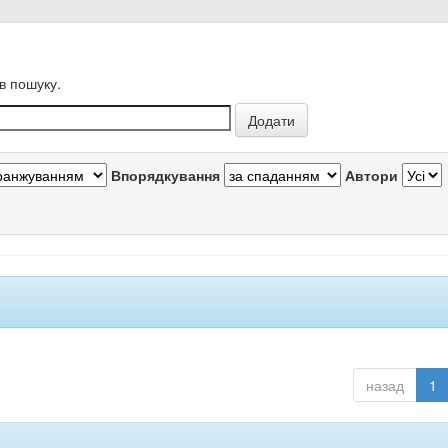
в пошуку.
Впорядкування
Автори
назад
1