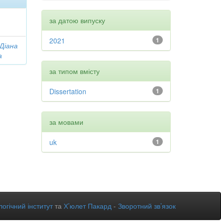
за датою випуску
2021
1
 Діана
а
за типом вмісту
Dissertation
1
за мовами
uk
1
огічний інститут
та
Х’юлет Пакард
-
Зворотний зв’язок