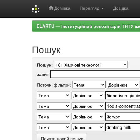
Домівка
Перегляд
Довідка
Skip
ELARTU — Інституційний репозитарій ТНТУ ім
navigation
Пошук
Пошук:
запит
Поточні фільтри:
Почати новий пошук