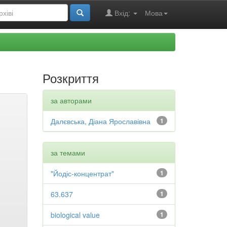
Вхід:
Мова
Розкриття
за авторами
Далєвська, Діана Ярославівна
1
за темами
"Йодіс-концентрат"
1
63.637
1
biological value
1