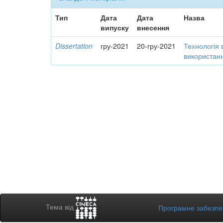
Тип
Дата
Дата
Назва
випуску
внесення
Dissertation
гру-2021
20-гру-2021
Технологія 
використанн
Тема від
Програмне забезп