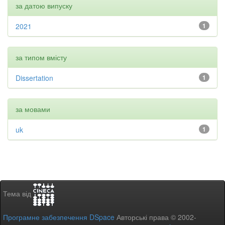
за датою випуску
2021
1
за типом вмісту
Dissertation
1
за мовами
uk
1
Тема від
Програмне забезпечення DSpace
Авторські права © 2002-