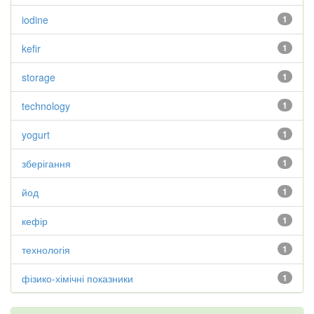
iodine
1
kefir
1
storage
1
technology
1
yogurt
1
зберігання
1
йод
1
кефір
1
технологія
1
фізико-хімічні показники
1