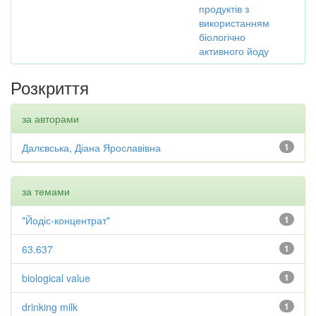
продуктів з
використанням
біологічно
активного йоду
Розкриття
за авторами
Далєвська, Діана Ярославівна
1
за темами
"Йодіс-концентрат"
1
63.637
1
biological value
1
drinking milk
1