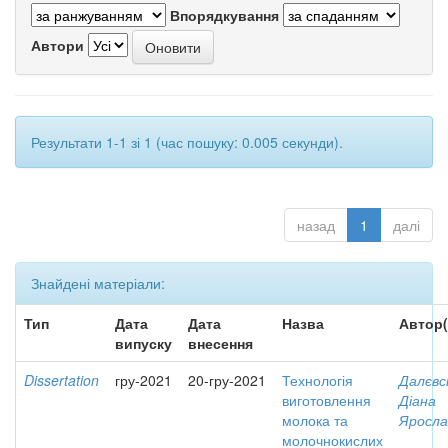
Впорядкування
Автори
Результати 1-1 зі 1 (час пошуку: 0.005 секунди).
назад
1
далі
Знайдені матеріали:
Тип
Дата
Дата
Назва
Автор(
випуску
внесення
Dissertation
гру-2021
20-гру-2021
Технологія
Далєвс
виготовлення
Діана
молока та
Яросла
молочнокислих