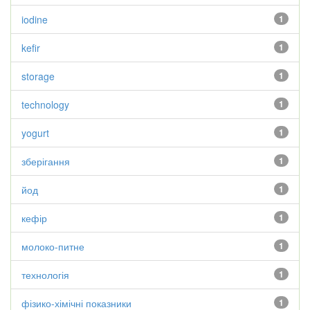
iodine
1
kefir
1
storage
1
technology
1
yogurt
1
зберігання
1
йод
1
кефір
1
молоко-питне
1
технологія
1
фізико-хімічні показники
1