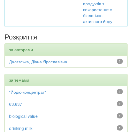
продуктів з
використанням
біологічно
активного йоду
Розкриття
за авторами
Далєвська, Діана Ярославівна
1
за темами
"Йодіс-концентрат"
1
63.637
1
biological value
1
drinking milk
1