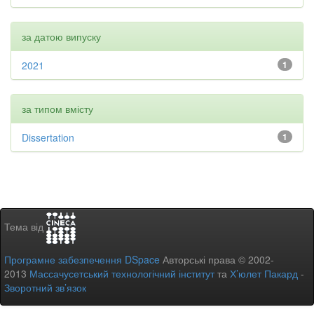
за датою випуску
2021
1
за типом вмісту
Dissertation
1
Тема від
Програмне забезпечення DSpace
Авторські права © 2002-
2013
Массачусетський технологічний інститут
та
Х’юлет Пакард
-
Зворотний зв’язок