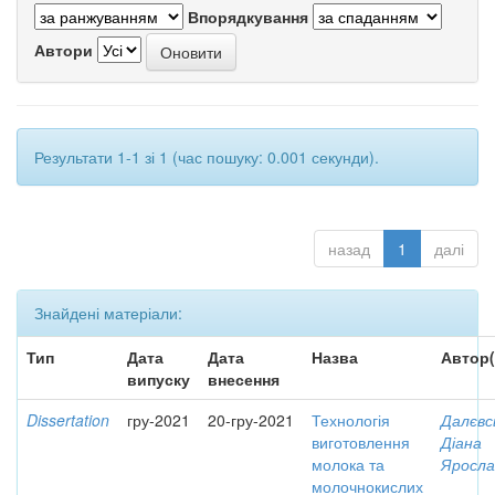
Впорядкування
Автори
Результати 1-1 зі 1 (час пошуку: 0.001 секунди).
назад
1
далі
Знайдені матеріали:
Тип
Дата
Дата
Назва
Автор(
випуску
внесення
Dissertation
гру-2021
20-гру-2021
Технологія
Далєвс
виготовлення
Діана
молока та
Яросла
молочнокислих