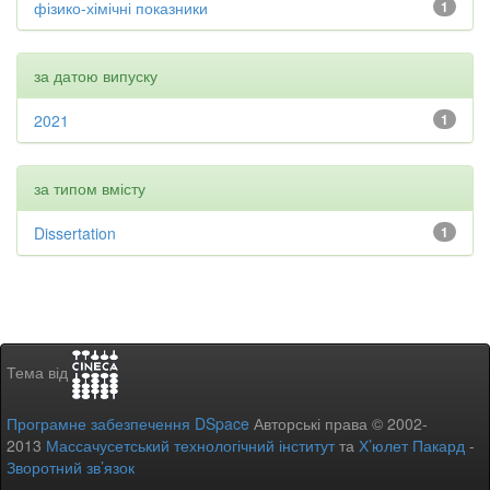
фізико-хімічні показники
1
за датою випуску
2021
1
за типом вмісту
Dissertation
1
Тема від
Програмне забезпечення DSpace
Авторські права © 2002-
2013
Массачусетський технологічний інститут
та
Х’юлет Пакард
-
Зворотний зв’язок