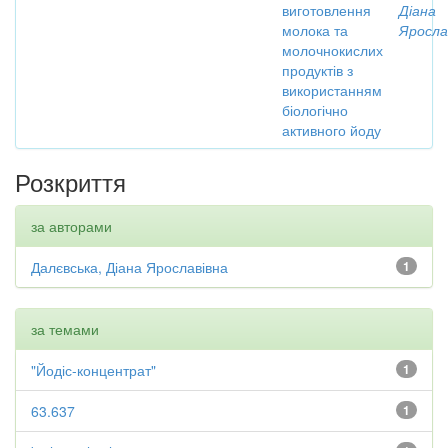
виготовлення
Діана
молока та
Яросла
молочнокислих
продуктів з
використанням
біологічно
активного йоду
Розкриття
за авторами
Далєвська, Діана Ярославівна
1
за темами
"Йодіс-концентрат"
1
63.637
1