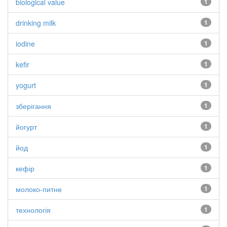
biological value
1
drinking milk
1
iodine
1
kefir
1
yogurt
1
зберігання
1
йогурт
1
йод
1
кефір
1
молоко-питне
1
технологія
1