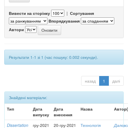
Вивести на сторінку
|
Сортування
Впорядкування
Автори
Результати 1-1 зі 1 (час пошуку: 0.002 секунди).
назад
1
далі
Знайдені матеріали:
Тип
Дата
Дата
Назва
Автор(
випуску
внесення
Dissertation
гру-2021
20-гру-2021
Технологія
Далєвс