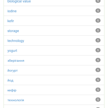
biological value
1
iodine
1
kefir
1
storage
1
technology
1
yogurt
1
зберігання
1
йогурт
1
йод
1
кефір
1
технологія
1