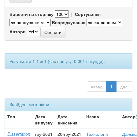
Вивести на сторінку
|
Сортування
Впорядкування
Автори
Результати 1-1 зі 1 (час пошуку: 0.001 секунди).
назад
1
далі
Знайдені матеріали:
Тип
Дата
Дата
Назва
Автор(
випуску
внесення
Dissertation
гру-2021
20-гру-2021
Технологія
Далєвс