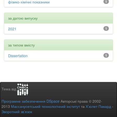
фізико-хімічні показники
1
за датою випуску
2021
1
за типом вмісту
Dissertation
1
Тема від
Програмне забезпечення DSpace
Авторські права © 2002-
2013
Массачусетський технологічний інститут
та
Х’юлет Пакард
-
Зворотний зв’язок