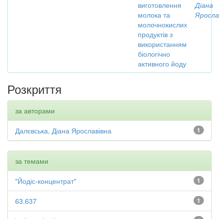
виготовлення
Діана
молока та
Яросла
молочнокислих
продуктів з
використанням
біологічно
активного йоду
Розкриття
за авторами
Далєвська, Діана Ярославівна
1
за темами
"Йодіс-концентрат"
1
63.637
1