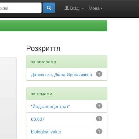
Вхід:
Мова
Розкриття
за авторами
Далєвська, Діана Ярославівна
1
за темами
"Йодіс-концентрат"
1
63.637
1
biological value
1