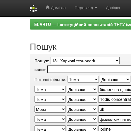
Домівка
Перегляд
Довідка
Skip
ELARTU — Інституційний репозитарій ТНТУ ім
navigation
Пошук
Пошук:
запит
Поточні фільтри: