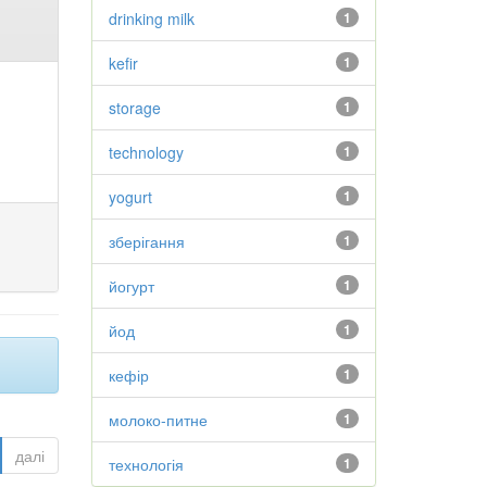
drinking milk
1
kefir
1
storage
1
technology
1
yogurt
1
зберігання
1
йогурт
1
йод
1
кефір
1
молоко-питне
1
далі
технологія
1