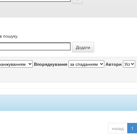
в пошуку.
Впорядкування
Автори
назад
1