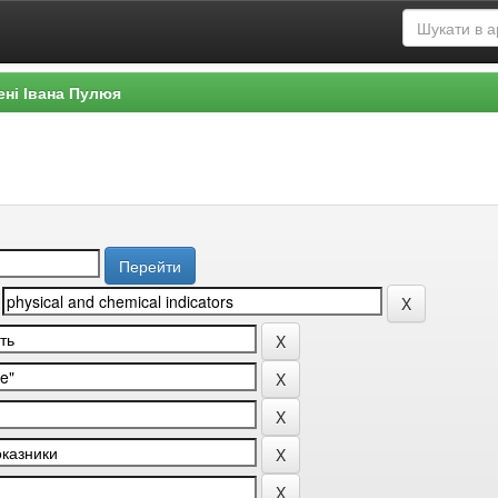
ені Івана Пулюя