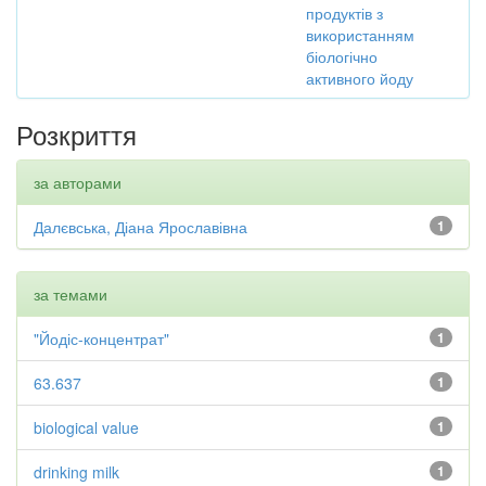
продуктів з
використанням
біологічно
активного йоду
Розкриття
за авторами
Далєвська, Діана Ярославівна
1
за темами
"Йодіс-концентрат"
1
63.637
1
biological value
1
drinking milk
1