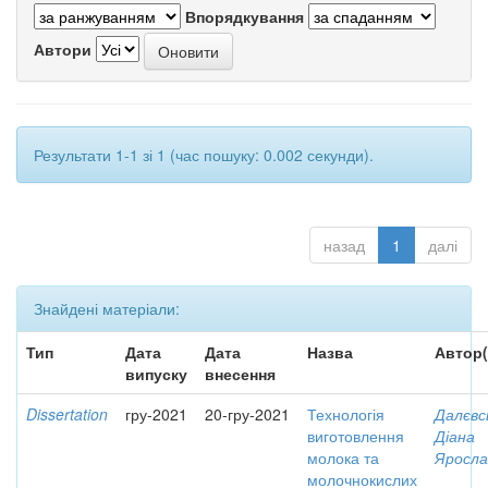
Впорядкування
Автори
Результати 1-1 зі 1 (час пошуку: 0.002 секунди).
назад
1
далі
Знайдені матеріали:
Тип
Дата
Дата
Назва
Автор(
випуску
внесення
Dissertation
гру-2021
20-гру-2021
Технологія
Далєвс
виготовлення
Діана
молока та
Яросла
молочнокислих