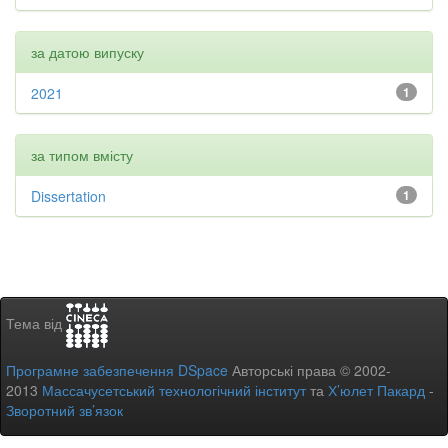
за датою випуску
2021
1
за типом вмісту
Dissertation
1
Тема від
Програмне забезпечення DSpace
Авторські права © 2002-
2013
Массачусетський технологічний інститут
та
Х’юлет Пакард
-
Зворотний зв’язок