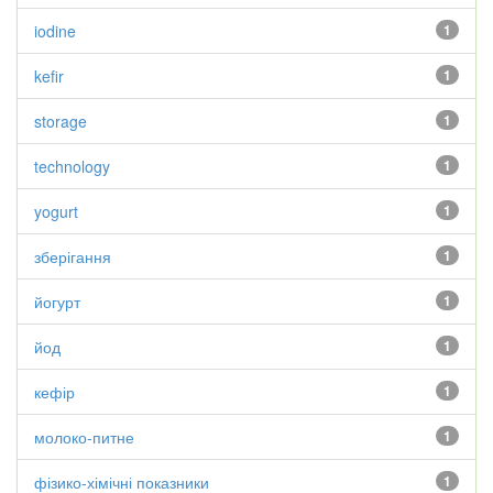
iodine
1
kefir
1
storage
1
technology
1
yogurt
1
зберігання
1
йогурт
1
йод
1
кефір
1
молоко-питне
1
фізико-хімічні показники
1