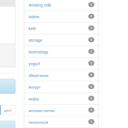
drinking milk
1
iodine
1
kefir
1
storage
1
technology
1
yogurt
1
зберігання
1
йогурт
1
кефір
1
далі
молоко-питне
1
технологія
1