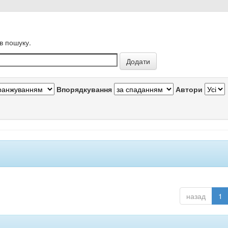
в пошуку.
Впорядкування
Автори
назад
1