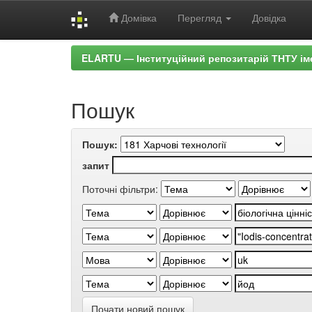
Домівка
Перегляд
Довідка
Skip
ELARTU — Інституційний репозитарій ТНТУ ім
navigation
Пошук
Пошук:
запит
Поточні фільтри:
Почати новий пошук