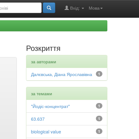
Вхід:
Мова
Розкриття
за авторами
Далєвська, Діана Ярославівна
1
за темами
"Йодіс-концентрат"
1
63.637
1
biological value
1