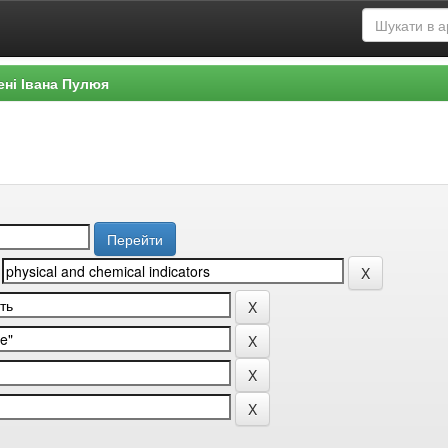
ені Івана Пулюя