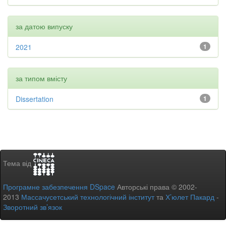
за датою випуску
2021
1
за типом вмісту
Dissertation
1
Тема від
Програмне забезпечення DSpace
Авторські права © 2002-
2013
Массачусетський технологічний інститут
та
Х’юлет Пакард
-
Зворотний зв’язок