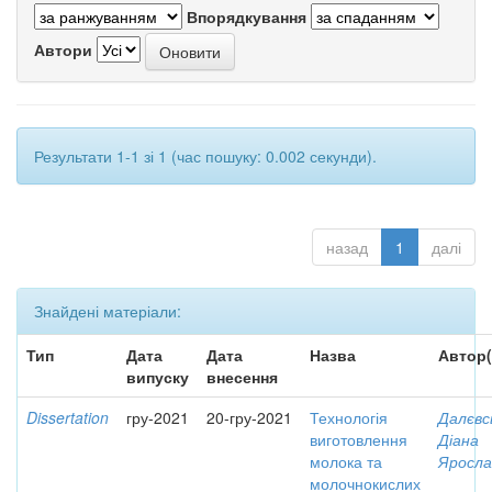
Впорядкування
Автори
Результати 1-1 зі 1 (час пошуку: 0.002 секунди).
назад
1
далі
Знайдені матеріали:
Тип
Дата
Дата
Назва
Автор(
випуску
внесення
Dissertation
гру-2021
20-гру-2021
Технологія
Далєвс
виготовлення
Діана
молока та
Яросла
молочнокислих