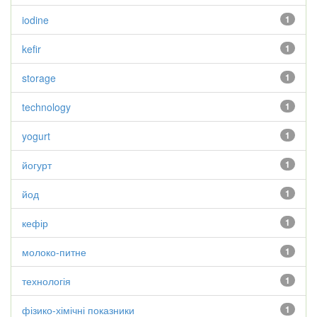
iodine
1
kefir
1
storage
1
technology
1
yogurt
1
йогурт
1
йод
1
кефір
1
молоко-питне
1
технологія
1
фізико-хімічні показники
1