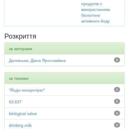
продуктів з
використанням
біологічно
активного йоду
Розкриття
за авторами
Далєвська, Діана Ярославівна
1
за темами
"Йодіс-концентрат"
1
63.637
1
biological value
1
drinking milk
1