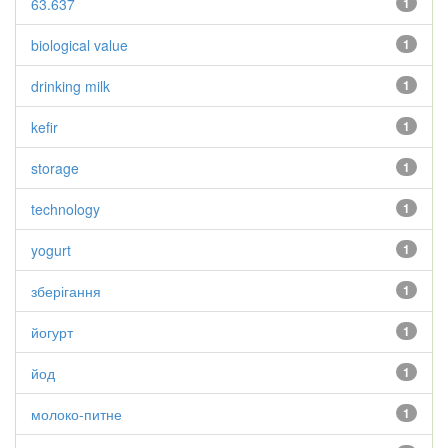
63.637
1
biological value
1
drinking milk
1
kefir
1
storage
1
technology
1
yogurt
1
зберігання
1
йогурт
1
йод
1
молоко-питне
1