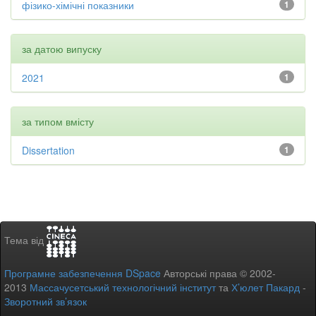
фізико-хімічні показники
1
за датою випуску
2021
1
за типом вмісту
Dissertation
1
Тема від
Програмне забезпечення DSpace
Авторські права © 2002-
2013
Массачусетський технологічний інститут
та
Х’юлет Пакард
-
Зворотний зв’язок