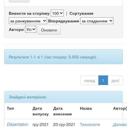
Вивести на сторінку
|
Сортування
Впорядкування
Автори
Результати 1-1 зі 1 (час пошуку: 0.002 секунди).
назад
1
далі
Знайдені матеріали:
Тип
Дата
Дата
Назва
Автор(
випуску
внесення
Dissertation
гру-2021
20-гру-2021
Технологія
Далєвс