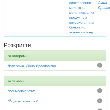
виготовлення
Діана
молока та
Яросла
молочнокислих
продуктів з
використанням
біологічно
активного йоду
Розкриття
за авторами
Далєвська, Діана Ярославівна
1
за темами
"Iodis-concentrate"
1
"Йодіс-концентрат"
1