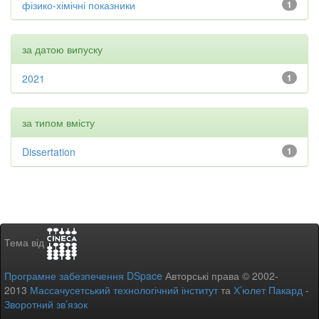
фізико-хімічні показники
1
за датою випуску
2021
1
за типом вмісту
Dissertation
1
Тема від
Програмне забезпечення DSpace
Авторські права © 2002-
2013
Массачусетський технологічний інститут
та
Х’юлет Пакард
-
Зворотний зв’язок