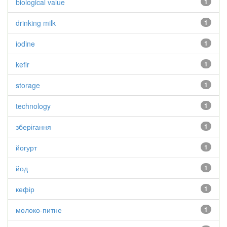
biological value
1
drinking milk
1
iodine
1
kefir
1
storage
1
technology
1
зберігання
1
йогурт
1
йод
1
кефір
1
молоко-питне
1