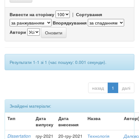
Вивести на сторінку
|
Сортування
Впорядкування
Автори
Результати 1-1 зі 1 (час пошуку: 0.001 секунди).
назад
1
далі
Знайдені матеріали:
Тип
Дата
Дата
Назва
Автор(
випуску
внесення
Dissertation
гру-2021
20-гру-2021
Технологія
Далєвс