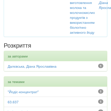
виготовлення
Діана
молока та
Яросла
молочнокислих
продуктів з
використанням
біологічно
активного йоду
Розкриття
за авторами
Далєвська, Діана Ярославівна
1
за темами
"Йодіс-концентрат"
1
63.637
1