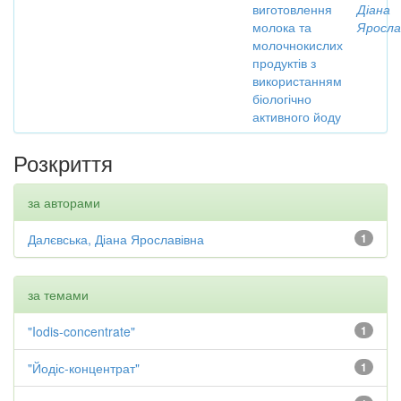
виготовлення
Діана
молока та
Яросла
молочнокислих
продуктів з
використанням
біологічно
активного йоду
Розкриття
за авторами
Далєвська, Діана Ярославівна
1
за темами
"Iodis-concentrate"
1
"Йодіс-концентрат"
1