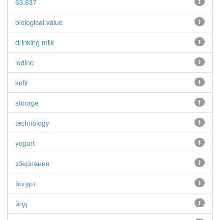
63.637
1
biological value
1
drinking milk
1
iodine
1
kefir
1
storage
1
technology
1
yogurt
1
зберігання
1
йогурт
1
йод
1