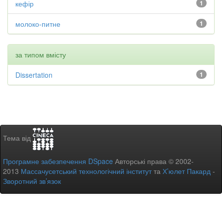
кефір
1
молоко-питне
1
за типом вмісту
Dissertation
1
Тема від
Програмне забезпечення DSpace
Авторські права © 2002-
2013
Массачусетський технологічний інститут
та
Х’юлет Пакард
-
Зворотний зв’язок