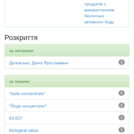
продуктів з
використанням
біологічно
активного йоду
Розкриття
за авторами
Далєвська, Діана Ярославівна
1
за темами
"Iodis-concentrate"
1
"Йодіс-концентрат"
1
63.637
1
biological value
1