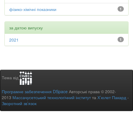
фізико-хімічні показники
1
за датою випуску
2021
1
Тема від
Програмне забезпечення DSpace
Авторські права © 2002-
2013
Массачусетський технологічний інститут
та
Х’юлет Пакард
-
Зворотний зв’язок