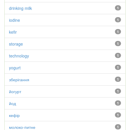
drinking milk
1
iodine
1
kefir
1
storage
1
technology
1
yogurt
1
зберігання
1
йогурт
1
йод
1
кефір
1
молоко-питне
1