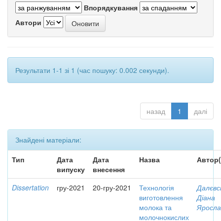
Впорядкування
Автори
Результати 1-1 зі 1 (час пошуку: 0.002 секунди).
назад
1
далі
Знайдені матеріали:
Тип
Дата
Дата
Назва
Автор(
випуску
внесення
Dissertation
гру-2021
20-гру-2021
Технологія
Далєвс
виготовлення
Діана
молока та
Яросла
молочнокислих