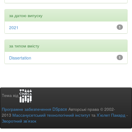
за датою випуску
2021
1
за типом вмісту
Dissertation
1
Тема від
Програмне забезпечення DSpace
Авторські права © 2002-
2013
Массачусетський технологічний інститут
та
Х’юлет Пакард
-
Зворотний зв’язок