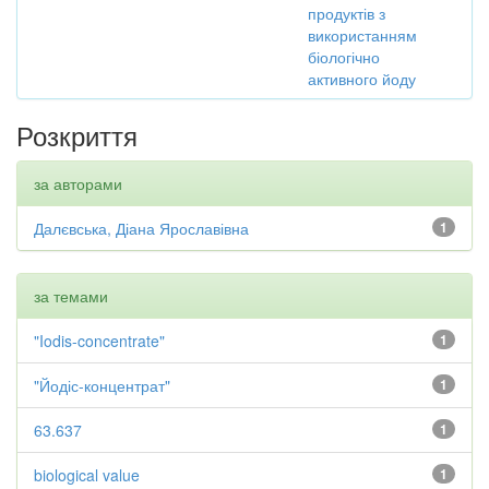
продуктів з
використанням
біологічно
активного йоду
Розкриття
за авторами
Далєвська, Діана Ярославівна
1
за темами
"Iodis-concentrate"
1
"Йодіс-концентрат"
1
63.637
1
biological value
1