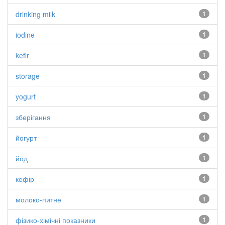
drinking milk
1
iodine
1
kefir
1
storage
1
yogurt
1
зберігання
1
йогурт
1
йод
1
кефір
1
молоко-питне
1
фізико-хімічні показники
1