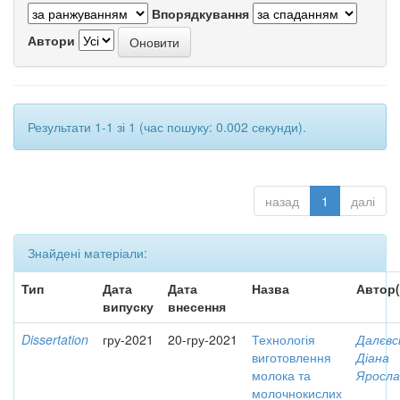
Впорядкування
Автори
Результати 1-1 зі 1 (час пошуку: 0.002 секунди).
назад
1
далі
Знайдені матеріали:
Тип
Дата
Дата
Назва
Автор(
випуску
внесення
Dissertation
гру-2021
20-гру-2021
Технологія
Далєвс
виготовлення
Діана
молока та
Яросла
молочнокислих