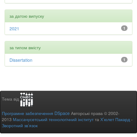
за датою випуску
2021
1
за типом вмісту
Dissertation
1
Тема від
Програмне забезпечення DSpace
Авторські права © 2002-
2013
Массачусетський технологічний інститут
та
Х’юлет Пакард
-
Зворотний зв’язок