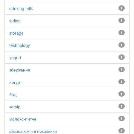
drinking milk
1
iodine
1
storage
1
technology
1
yogurt
1
зберігання
1
йогурт
1
йод
1
кефір
1
молоко-питне
1
фізико-хімічні показники
1