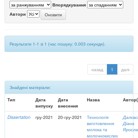
Впорядкування
Автори
Результати 1-1 зі 1 (час пошуку: 0.003 секунди).
назад
1
далі
Знайдені матеріали:
Тип
Дата
Дата
Назва
Автор(
випуску
внесення
Dissertation
гру-2021
20-гру-2021
Технологія
Далєвс
виготовлення
Діана
молока та
Яросла
молочнокислих