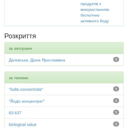
продуктів з
використанням
біологічно
активного йоду
Розкриття
за авторами
Далєвська, Діана Ярославівна
1
за темами
"Iodis-concentrate"
1
"Йодіс-концентрат"
1
63.637
1
biological value
1