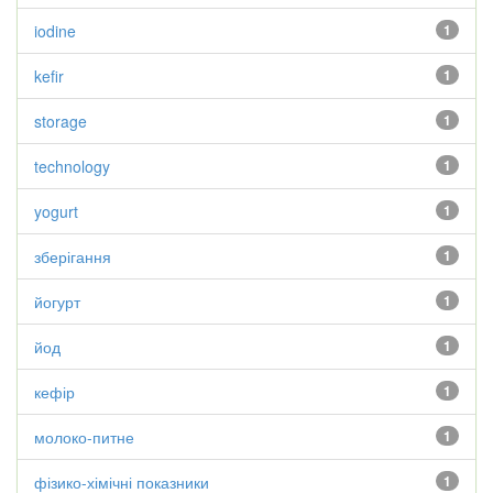
iodine
1
kefir
1
storage
1
technology
1
yogurt
1
зберігання
1
йогурт
1
йод
1
кефір
1
молоко-питне
1
фізико-хімічні показники
1