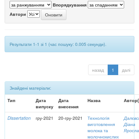
Впорядкування
Автори
Результати 1-1 зі 1 (час пошуку: 0.005 секунди).
назад
1
далі
Знайдені матеріали:
Тип
Дата
Дата
Назва
Автор(
випуску
внесення
Dissertation
гру-2021
20-гру-2021
Технологія
Далєвс
виготовлення
Діана
молока та
Яросла
молочнокислих