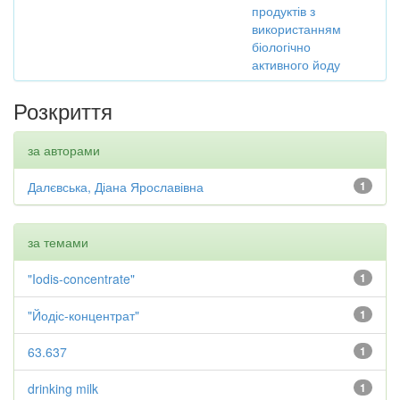
продуктів з
використанням
біологічно
активного йоду
Розкриття
за авторами
Далєвська, Діана Ярославівна
1
за темами
"Iodis-concentrate"
1
"Йодіс-концентрат"
1
63.637
1
drinking milk
1