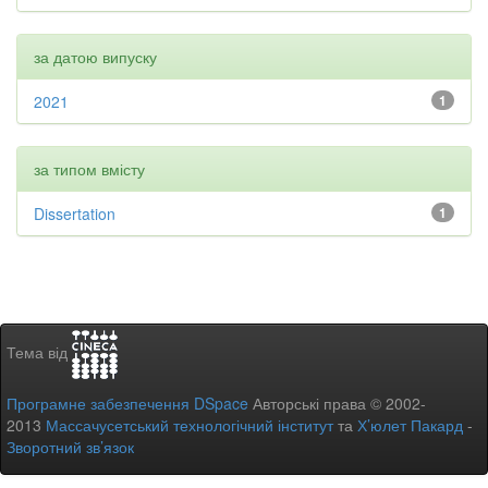
за датою випуску
2021
1
за типом вмісту
Dissertation
1
Тема від
Програмне забезпечення DSpace
Авторські права © 2002-
2013
Массачусетський технологічний інститут
та
Х’юлет Пакард
-
Зворотний зв’язок