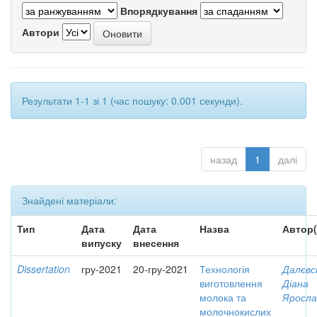
Впорядкування
Автори
Результати 1-1 зі 1 (час пошуку: 0.001 секунди).
назад
1
далі
Знайдені матеріали:
Тип
Дата
Дата
Назва
Автор(
випуску
внесення
Dissertation
гру-2021
20-гру-2021
Технологія
Далєвс
виготовлення
Діана
молока та
Яросла
молочнокислих