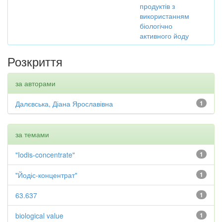
продуктів з
використанням
біологічно
активного йоду
Розкриття
за авторами
Далєвська, Діана Ярославівна
1
за темами
"Iodis-concentrate"
1
"Йодіс-концентрат"
1
63.637
1
biological value
1