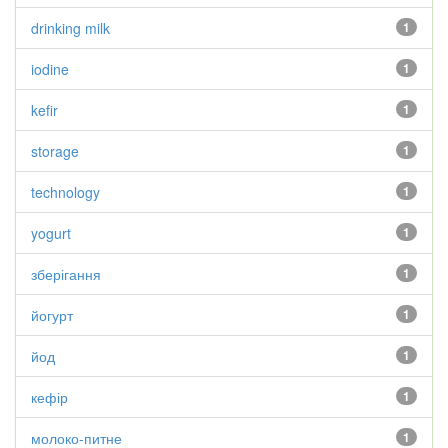
drinking milk
1
iodine
1
kefir
1
storage
1
technology
1
yogurt
1
зберігання
1
йогурт
1
йод
1
кефір
1
молоко-питне
1