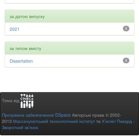
за датою випуску
2021
1
за типом вмісту
Dissertation
1
Тема від
Програмне забезпечення DSpace
Авторські права © 2002-
2013
Массачусетський технологічний інститут
та
Х’юлет Пакард
-
Зворотний зв’язок